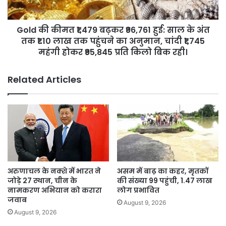
साल
के
Gold की कीमत ₹1,479 बढ़कर ₹96,761 हुई: साल के अंत
अंत
तक
तक ₹1.10 लाख तक पहुंचने का अनुमान, चांदी ₹1,745
₹1.10
महंगी होकर ₹95,845 प्रति किलो बिक रही।
लाख
तक
Related Articles
पहुंचने
का
अनुमान,
चांदी
₹1,745
महंगी
होकर
₹95,845
प्रति
अरुणाचल के नक्शे में भारत ने
असम में बाढ़ का कहर, मृतकों
किलो
जोड़े 27 स्थान, चीन के
की संख्या 99 पहुंची, 1.47 लाख
बिक
नामकरण अभियान को करारा
लोग प्रभावित
रही।
जवाब
August 9, 2026
August 9, 2026