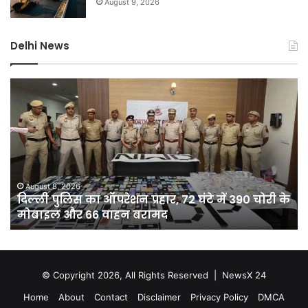
August 9, 2026
Delhi News
दिल्ली
D
पुलिस
नह
का
होग
ऑपरेशन
सीम
प्रहार,
75
72
कर
घंटे
की
में
यो
August 8, 2026
दिल्ली पुलिस का ऑपरेशन प्रहार, 72 घंटे में 390 चोरी के
390
से
मोबाइल और 66 वाहन बरामद
चोरी
दिल
के
को
मोबाइल
मिल
और
10
66
क्य
© Copyright 2026, All Rights Reserved |
NewsX 24
वाहन
अति
Home
About
Contact
Disclaimer
Privacy Policy
DMCA
बरामद
पान