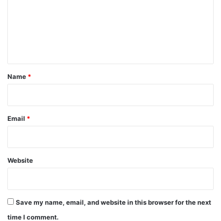
m
e
n
t
*
Name
*
Email
*
Website
Save my name, email, and website in this browser for the next
time I comment.