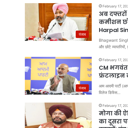
February 17, 20
अब दफ्तरों 
कमीशन छोट
Harpal Si
पंजाब
Bhagwant Singh Man
और छोटे व्यापारियों,
February 17, 20
CM भगवंत म
फ्रंटलाइन य
आम आदमी पार्टी (आप)
पंजाब
विलेज डिफेंस…
February 17, 20
मोगा की ऐत
का दूसरा पड