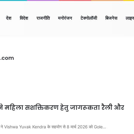
ome
देश
विदेश
राजनीति
मनोरंजन
टेक्नोलॉजी
बिजनेस
लाइफ
ाणा
हिमाचल
उत्तर प्रदेश
मध्य प्रदेश
छत्तीसगढ़
राजस्थान
बिहार/झा
l.com
न ने महिला सशक्तिकरण हेतु जागरूकता रैली और
n ने Vishwa Yuvak Kendra के सहयोग से 8 मार्च 2026 को Gole…