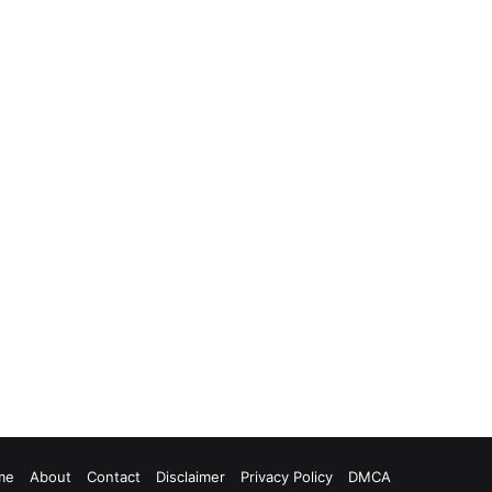
me
About
Contact
Disclaimer
Privacy Policy
DMCA