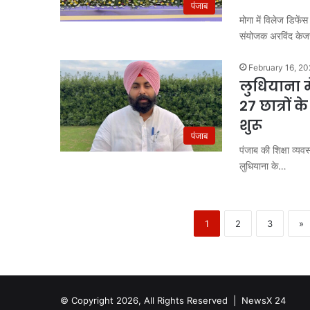
पंजाब
मोगा में विलेज डिफें
संयोजक अरविंद के
February 16, 2
लुधियाना मे
27 छात्रों क
शुरू
पंजाब
पंजाब की शिक्षा व्यव
लुधियाना के…
1
2
3
»
© Copyright 2026, All Rights Reserved |
NewsX 24