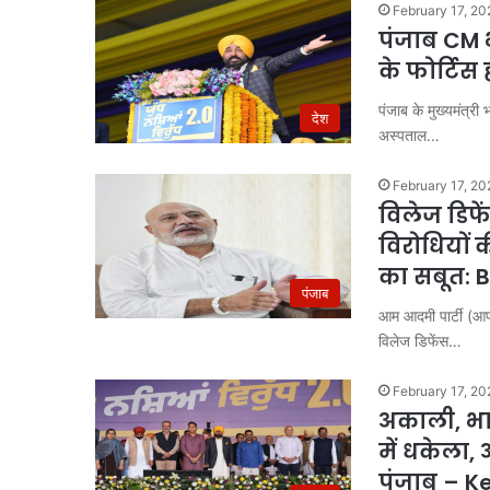
डूब
February 17, 20
क्षेत्र
पंजाब CM 
में
के फोर्टिस ह
अवैध
निर्माण
पंजाब के मुख्यमंत्र
देश
पर
अस्पताल…
August 5, 2026
सख्त
यमुना डूब क्षेत्र में अवैध नि
कार्रवाई,
February 17, 20
कार्रवाई, डीडीए ने हटाए कब्
डीडीए
विलेज डिफे
ने
हटाए
विरोधियो
कब्जे
का सबूत: 
पंजाब
आम आदमी पार्टी (आप) 
विलेज डिफेंस…
February 17, 20
अकाली, भा
में धकेला,
पंजाब – Ke