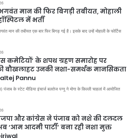
में
26
भारी
भगवंत मान की फिर बिगड़ी तबीयत, मोहाली
बारिश
ॉस्पिटल में भर्ती
से
हालात
ी भगवंत मान की तबीयत एक बार फिर बिगड़ गई है। इसके बाद उन्हें मोहाली के फोर्टिस
August 6, 2026
बिगड़े,
गुरुग्राम में भारी बारिश से हालात बिगड़े,
जलभराव
र्माण पर सख्त
जलभराव के बीच जारी हुई वर्क फ्रॉम हो
के
26
जे
एडवाइजरी
बीच
ंस कमेटियों’ के शपथ ग्रहण समारोह पर
जारी
ं की बौखलाहट उनकी नशा-समर्थक मानसिकता
हुई
वर्क
Baltej Pannu
फ्रॉम
होम
पंजाब के स्टेट मीडिया इंचार्ज बलतेज पन्नू ने मोगा के किल्ली चाहलां में आयोजित
एडवाइजरी
26
जपा और कांग्रेस ने पंजाब को नशे की दलदल
 अब ‘आम आदमी पार्टी’ बना रही नशा मुक्त
jriwal