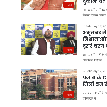
दुकानें’ बं
पंजाब
आम आदमी पार्टी (आप
विलेज डिफेंस कमेटी
February 17, 20
अमृतसर में
निशाना:बो
दूसरे चरण
पंजाब
आम आदमी पार्टी के पं
आयोजित विशाल…
February 17, 20
पंजाब के CM
मिली बम से
पंजाब के मोहाली के 
पंजाब
हॉस्पिटल में…
यमुना