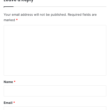
Your email address will not be published.
Required fields are
marked
*
C
o
m
m
e
n
t
*
Name
*
Email
*