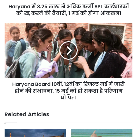
Haryana में 3.25 लाख से अधिक फर्जी BPL कार्डधारकों
को
रद्द
को रद्द करने की तैयारी, 1 मई को होगा आंकलन।
करने
की
Haryana
तैयारी,
Board
1
10वीं,
मई
12वीं
को
का
होगा
रिजल्ट
आंकलन।
मई
में
जारी
Haryana Board 10वीं, 12वीं का रिजल्ट मई में जारी
होने
की
होने की संभावना, 15 मई को हो सकता है परिणाम
संभावना,
घोषित।
15
मई
Related Articles
को
हो
सकता
है