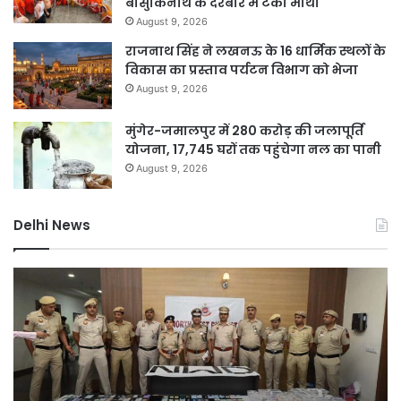
बासुकिनाथ के दरबार में टेका माथा
August 9, 2026
राजनाथ सिंह ने लखनऊ के 16 धार्मिक स्थलों के
विकास का प्रस्ताव पर्यटन विभाग को भेजा
August 9, 2026
मुंगेर-जमालपुर में 280 करोड़ की जलापूर्ति
योजना, 17,745 घरों तक पहुंचेगा नल का पानी
August 9, 2026
Delhi News
दिल्ली
D
पुलिस
नह
का
होग
ऑपरेशन
सीम
प्रहार,
75
72
कर
घंटे
की