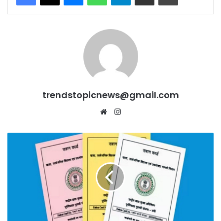
trendstopicnews@gmail.com
Website
Instagram
Haryana
में
3.25
लाख
से
अधिक
फर्जी
BPL
कार्डधारकों