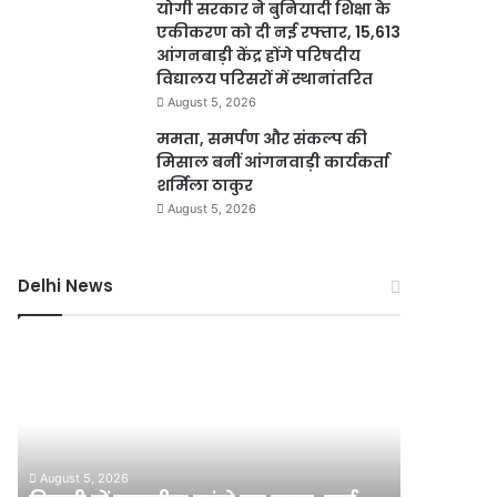
योगी सरकार ने बुनियादी शिक्षा के
एकीकरण को दी नई रफ्तार, 15,613
आंगनबाड़ी केंद्र होंगे परिषदीय
विद्यालय परिसरों में स्थानांतरित
August 5, 2026
ममता, समर्पण और संकल्प की
मिसाल बनीं आंगनवाड़ी कार्यकर्ता
शर्मिला ठाकुर
August 5, 2026
Delhi News
दिल्ली
यमुना
में
डूब
चाइनीज
क्षेत्र
मांझे
में
का
अवैध
कहर,
निर्माण
August 5, 2026
ढाई
पर