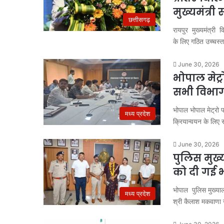
मुख्यमंत्री
छत्तीसगढ़
रायपुर मुख्यमंत्री व
के लिए गठित उच्चस
June 30, 2026
भोपाल मेट्र
सभी विभाग 
भोपाल भोपाल मेट्रो प
मध्य प्रदेश
क्रियान्वयन के लिए
June 30, 2026
पुलिस मुख्य
दिल्ली
में
को दी गई 
वोटर
वेरिफिकेशन
भोपाल पुलिस मुख्‍याल
मध्य प्रदेश
की
श्री कैलाश मकवाणा
अंतिम
तारीख