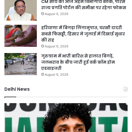
CM साय की आज अहम विभागीय बैठक, पारस
राज्य प्रगति पोर्टल की समीक्षा पर रहेगा फोकस
August 6, 2026
हरियाणा में बिगड़ा लिंगानुपात, चरखी दादरी
सबसे फिसड्डी, हिसार ने जुलाई में दिखाई सुधार
की राह
August 6, 2026
गुरुग्राम में भारी बारिश से हालात बिगड़े,
जलभराव के बीच जारी हुई वर्क फ्रॉम होम
एडवाइजरी
August 6, 2026
Delhi News
बिना
दिल
इंश्योरेंस
में
गाड़ियों
चा
को
मांझ
नहीं
का