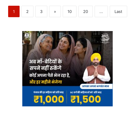
1
2
3
»
10
20
...
Last