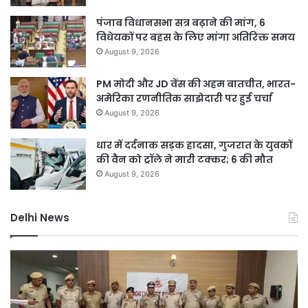
पंजाब विधानसभा सत्र बढ़ाने की मांग, 6
विधेयकों पर बहस के लिए मांगा अतिरिक्त समय
August 9, 2026
PM मोदी और JD वेंस की अहम बातचीत, भारत-
अमेरिका रणनीतिक साझेदारी पर हुई चर्चा
August 9, 2026
धार में दर्दनाक सड़क हादसा, गुजरात के युवकों
की वैन को ट्रॉले ने मारी टक्कर; 6 की मौत
August 9, 2026
Delhi News
दिल्ली
D
पुलिस
नह
का
होग
ऑपरेशन
सीम