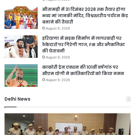
सीतामढ़ी में 31 दिसंबर 2028 तक तैयार होगा
भव्य मां जानकी मंदिर, विश्वस्तरीय पर्यटन केंद्र
बनाने की तैयारी
August 9, 2026
हरियाणा में सड़क निर्माण में लापरवाही पर
ठेकेदारों पर गिरेगी गाज, FIR और ब्लैकलिस्ट
की चेतावनी
August 9, 2026
काकोरी ट्रेन एक्शन की 101वीं वर्षगांठ पर
सीएम योगी ने क्रांतिकारियों को किया नमन
August 9, 2026
Delhi News
DSB
दिल
नहर
में
होगी
बार
सीमेंटेड,
ने