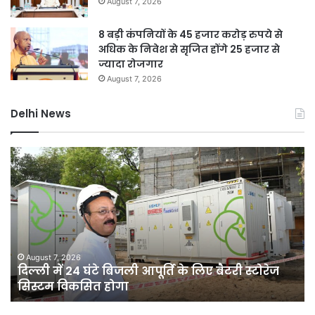
August 7, 2026
8 बड़ी कंपनियों के 45 हजार करोड़ रुपये से
अधिक के निवेश से सृजित होंगे 25 हजार से
ज्यादा रोजगार
August 7, 2026
Delhi News
दिल्ली
जल
में
नक
24
माम
घंटे
में
बिजली
यश
आपूर्ति
वर्मा
के
पर
लिए
एस
August 7, 2026
दिल्ली में 24 घंटे बिजली आपूर्ति के लिए बैटरी स्टोरेज
बैटरी
जां
सिस्टम विकसित होगा
स्टोरेज
या
सिस्टम
सुप