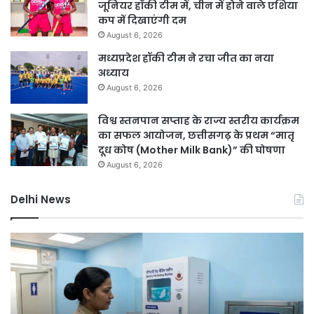
जूनियर हॉकी टीम में, चीन में होने वाले एशिया
कप में दिखाएंगी दम
August 6, 2026
मध्यप्रदेश हॉकी टीम ने रचा जीत का नया
अध्याय
August 6, 2026
विश्व स्तनपान सप्ताह के राज्य स्तरीय कार्यक्रम
का सफल आयोजन, छत्तीसगढ़ के प्रथम “मातृ
दूध कोष (Mother Milk Bank)” की घोषणा
August 6, 2026
Delhi News
दिल्ली
दिल
हाई
रि
कोर्ट
को
ने
हरा
थानों
भर
में
बना