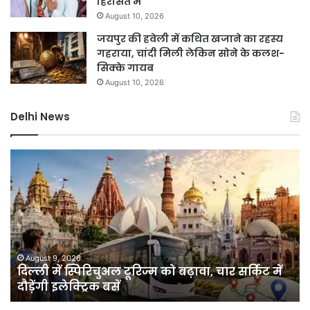
हिरासत में
August 10, 2026
जयपुर की हवेली में कथित खजाने का रहस्य
गहराया, चांदी मिली लेकिन सोने के कलश-
सिक्के गायब
August 10, 2026
Delhi News
दिल्ली
दिल
में
पु
स्पिरिचुअल
का
टूरिज्म
ऑप
को
प्र
बढ़ावा,
72
चार
घंटे
सर्किट
में
August 9, 2026
दिल्ली में स्पिरिचुअल टूरिज्म को बढ़ावा, चार सर्किट में
में
39
दौड़ेंगी इलेक्ट्रिक बसें
दौड़ेंगी
चोर
इलेक्ट्रिक
के