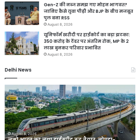
Gen-Z की नब्ज समझ गए मोहन भागवत?
जानिए कैसे युवा पीढ़ी और BJP के बीच मजबूत
पुल बना RSS
August 8, 2026
यूनिफॉर्म खरीदी पर हाईकोर्ट का बड़ा झटका:
350 करोड़ के टेंडर पर अंतरिम रोक, MP के 2
लाख बुनकर परिवार प्रभावित
August 8, 2026
Delhi News
नमो
कर
भारत
बाग
का
में
नया
नक
हाईस्पीड
लग्
रूट
सा
तैयार,
बेच
नोएडा-
वाल
August 8, 2026
नमो भारत का नया हाईस्पीड रूट तैयार, नोएडा-