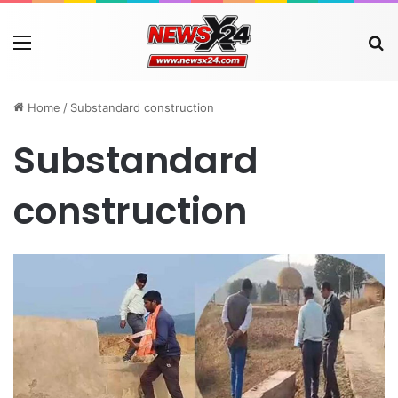
Menu
Se
Home
/
Substandard construction
Substandard
construction