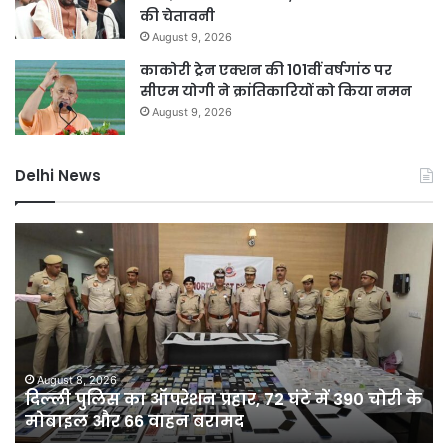
की चेतावनी
August 9, 2026
काकोरी ट्रेन एक्शन की 101वीं वर्षगांठ पर
सीएम योगी ने क्रांतिकारियों को किया नमन
August 9, 2026
Delhi News
दिल्ली
D
पुलिस
नह
का
होग
ऑपरेशन
सीम
प्रहार,
75
72
कर
घंटे
की
में
यो
August 8, 2026
दिल्ली पुलिस का ऑपरेशन प्रहार, 72 घंटे में 390 चोरी के
390
से
मोबाइल और 66 वाहन बरामद
चोरी
दिल
के
को