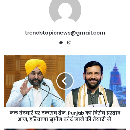
trendstopicnews@gmail.com
Website
Instagram
जल
बंटवारे
पर
टकराव
तेज,
Punjab
का
विरोध
प्रस्ताव
जल बंटवारे पर टकराव तेज, Punjab का विरोध प्रस्ताव
आज,
हरियाणा
आज, हरियाणा सुप्रीम कोर्ट जाने की तैयारी में।
सुप्रीम