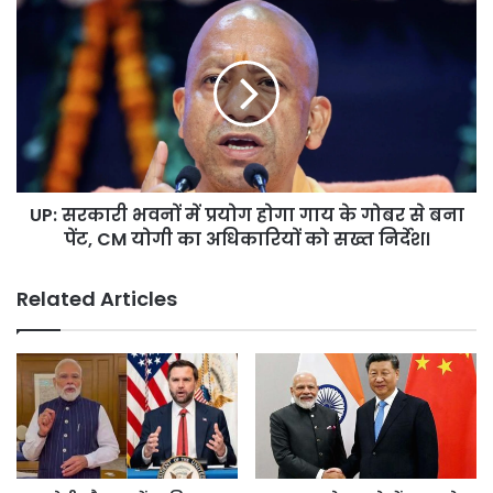
कोर्ट
UP:
जाने
सरकारी
की
भवनों
तैयारी
में
में।
प्रयोग
होगा
गाय
के
गोबर
UP: सरकारी भवनों में प्रयोग होगा गाय के गोबर से बना
से
बना
पेंट, CM योगी का अधिकारियों को सख्त निर्देश।
पेंट,
CM
Related Articles
योगी
का
अधिकारियों
को
सख्त
निर्देश।