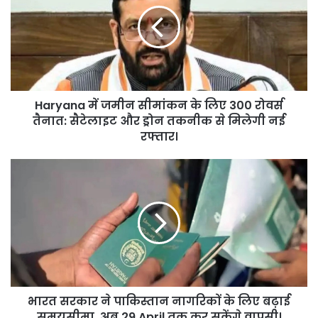
सीमांकन
के
लिए
300
रोवर्स
तैनात:
Haryana में जमीन सीमांकन के लिए 300 रोवर्स
सैटेलाइट
और
तैनात: सैटेलाइट और ड्रोन तकनीक से मिलेगी नई
ड्रोन
रफ्तार।
तकनीक
से
भारत
मिलेगी
सरकार
नई
ने
रफ्तार।
पाकिस्तान
नागरिकों
के
लिए
बढ़ाई
समयसीमा,
भारत सरकार ने पाकिस्तान नागरिकों के लिए बढ़ाई
अब
29
समयसीमा, अब 29 April तक कर सकेंगे वापसी।