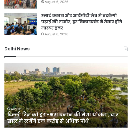
August 6, 2026
स्मार्ट क्लास और आईसीटी लैब से बदलेगी
पढ़ाई की तस्वीर, हर विकासखंड में तैयार होंगे
मास्टर ट्रेनर
August 6, 2026
Delhi News
दिल्ली
गुर
रिज
में
को
भार
हरा-
बार
भरा
से
बनाने
हा
की
बिगड
मेगा
जल
August 6, 2026
दिल्ली रिज को हरा-भरा बनाने की मेगा योजना, चार
योजना,
के
साल में लगेंगे एक करोड़ से अधिक पौधे
चार
बी
साल
जार