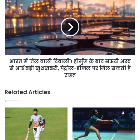
और
भारत
₹1,000
में
जुर्माने
'तेल
की
वाली
सजा
दिवाली'!
होर्मुज
के
बाद
सऊदी
भारत में 'तेल वाली दिवाली'! होर्मुज के बाद सऊदी अरब
अरब
से
से आई बड़ी खुशखबरी, पेट्रोल-डीजल पर मिल सकती है
आई
राहत
बड़ी
खुशखबरी,
Related Articles
पेट्रोल-
डीजल
पर
मिल
सकती
है
राहत