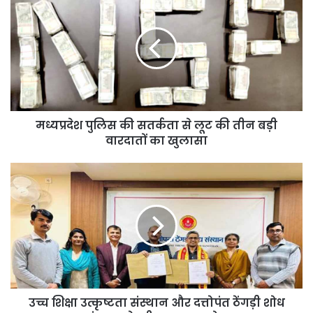
पुलिस
की
सतर्कता
से
लूट
की
तीन
बड़ी
मध्यप्रदेश पुलिस की सतर्कता से लूट की तीन बड़ी
वारदातों
का
वारदातों का खुलासा
खुलासा
उच्च
शिक्षा
उत्कृष्टता
संस्थान
और
दत्तोपंत
ठेंगड़ी
शोध
संस्थान
उच्च शिक्षा उत्कृष्टता संस्थान और दत्तोपंत ठेंगड़ी शोध
के