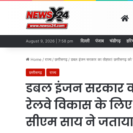
H
दिल्ली
पंजाब
चंडीगढ़
हरि
August 9, 2026 | 7:58 pm
Home
/
राज्य
/
छत्तीसगढ़
/
डबल इंजन सरकार का तोहफा! छत्तीसगढ़ को 
छत्तीसगढ़
राज्य
डबल इंजन सरकार का
रेलवे विकास के लिए
सीएम साय ने जताय