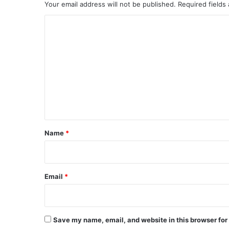
Your email address will not be published.
Required fields
C
o
m
m
e
n
t
*
Name
*
Email
*
Save my name, email, and website in this browser for