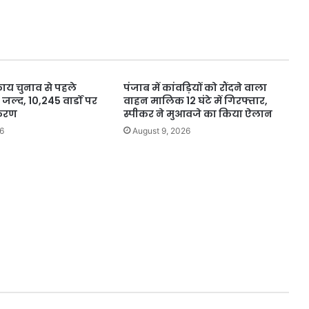
भारत
:
उप
मुख्यमंत्री
शुक्ल
ाय चुनाव से पहले
पंजाब में कांवड़ियों को रौंदने वाला
ल्द, 10,245 वार्डों पर
वाहन मालिक 12 घंटे में गिरफ्तार,
करण
स्पीकर ने मुआवजे का किया ऐलान
6
August 9, 2026