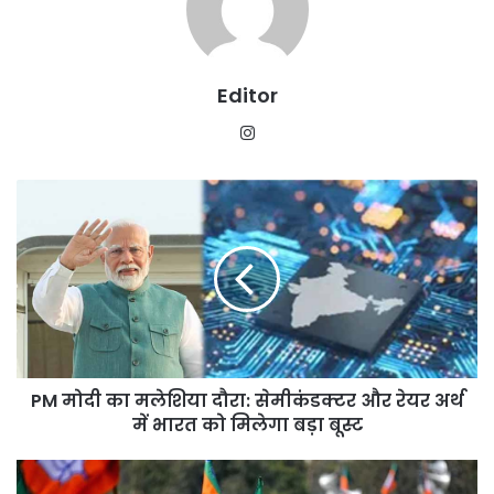
Editor
Instagram
PM
मोदी
का
मलेशिया
दौरा:
सेमीकंडक्टर
और
रेयर
अर्थ
PM मोदी का मलेशिया दौरा: सेमीकंडक्टर और रेयर अर्थ
में
भारत
में भारत को मिलेगा बड़ा बूस्ट
को
मिलेगा
बंगाल
बड़ा
में