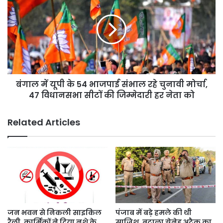
बूस्ट
यूपी
के
54
भाजपाई
संभाल
रहे
चुनावी
बंगाल में यूपी के 54 भाजपाई संभाल रहे चुनावी मोर्चा,
मोर्चा,
47
47 विधानसभा सीटों की जिम्मेदारी हर नेता को
विधानसभा
सीटों
Related Articles
की
जिम्मेदारी
हर
नेता
को
जन भवन से निकली साइकिल
पंजाब में बड़े हमले की थी
रैली, कार्मिकों ने दिया नशे के
साजिश, बटाला ग्रेनेड अटैक का