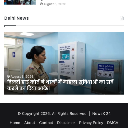
August 6, 2026
Delhi News
दिल्ली
दिल
हाई
रि
कोर्ट
को
ने
हरा
थानों
भर
में
बना
महिला
की
सुविधाओं
मेग
August 6, 2026
क
दिल्ली हाई कोर्ट ने थानों में महिला सुविधाओं का सर्वे
का
यो
करने का दिया आदेश
सर्वे
चा
करने
सा
का
में
दिया
लगें
आदेश
एक
© Copyright 2026, All Rights Reserved |
NewsX 24
कर
Home
About
Contact
Disclaimer
Privacy Policy
DMCA
से