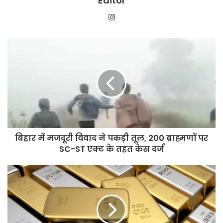
Editor
Instagram
बिहार
में
मजदूरी
विवाद
ने
पकड़ी
तूल,
200
ब्राह्मणों
बिहार में मजदूरी विवाद ने पकड़ी तूल, 200 ब्राह्मणों पर
पर
SC-
SC-ST एक्ट के तहत केस दर्ज
ST
एक्ट
Gold-
के
Silver
तहत
Price
केस
Crash:
दर्ज
चांदी
हुई