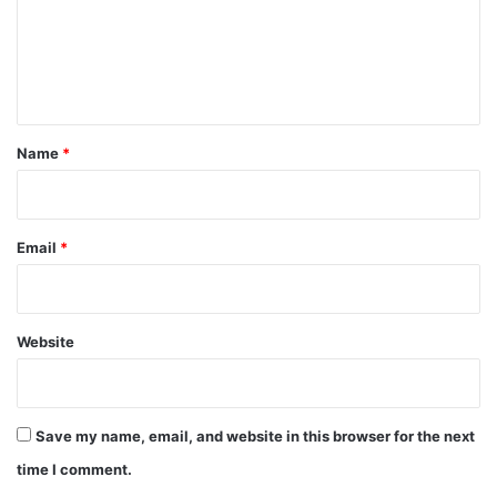
m
e
n
t
*
Name
*
Email
*
Website
Save my name, email, and website in this browser for the next
time I comment.