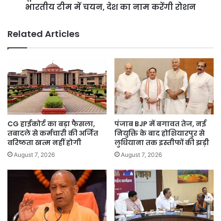
टीम
भारतीय टीम में चयन, देश का नाम करेंगी रोशन
में
चयन,
Related Articles
देश
का
नाम
करेंगी
रोशन
CG हाईकोर्ट का बड़ा फैसला,
पंजाब BJP में बगावत तेज, नई
तबादले से कर्मचारी की अर्जित
नियुक्ति के बाद होशियारपुर से
वरिष्ठता खत्म नहीं होगी
लुधियाना तक इस्तीफों की झड़ी
August 7, 2026
August 7, 2026