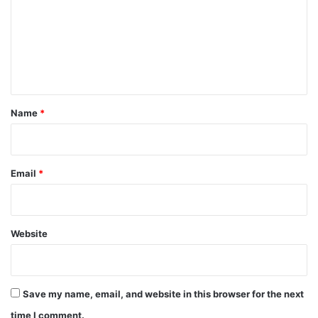
m
m
e
n
t
*
Name
*
Email
*
Website
Save my name, email, and website in this browser for the next
time I comment.