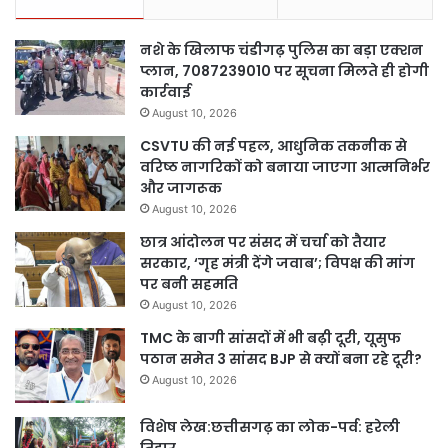
नशे के खिलाफ चंडीगढ़ पुलिस का बड़ा एक्शन
प्लान, 7087239010 पर सूचना मिलते ही होगी
कार्रवाई
August 10, 2026
CSVTU की नई पहल, आधुनिक तकनीक से
वरिष्ठ नागरिकों को बनाया जाएगा आत्मनिर्भर
और जागरूक
August 10, 2026
छात्र आंदोलन पर संसद में चर्चा को तैयार
सरकार, ‘गृह मंत्री देंगे जवाब’; विपक्ष की मांग
पर बनी सहमति
August 10, 2026
TMC के बागी सांसदों में भी बढ़ी दूरी, यूसुफ
पठान समेत 3 सांसद BJP से क्यों बना रहे दूरी?
August 10, 2026
विशेष लेख:छत्तीसगढ़ का लोक-पर्व: हरेली