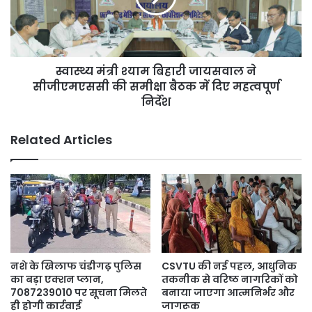
ने
सीजीएमएससी
की
समीक्षा
स्वास्थ्य मंत्री श्याम बिहारी जायसवाल ने
बैठक
में
सीजीएमएससी की समीक्षा बैठक में दिए महत्वपूर्ण
दिए
निर्देश
महत्वपूर्ण
निर्देश
Related Articles
नशे के खिलाफ चंडीगढ़ पुलिस
CSVTU की नई पहल, आधुनिक
का बड़ा एक्शन प्लान,
तकनीक से वरिष्ठ नागरिकों को
7087239010 पर सूचना मिलते
बनाया जाएगा आत्मनिर्भर और
ही होगी कार्रवाई
जागरूक