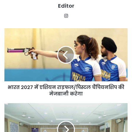
Editor
Instagram
भारत
2027
में
एशियन
राइफल/
पिस्टल
चैंपियनशिप
की
मेजबानी
भारत 2027 में एशियन राइफल/पिस्टल चैंपियनशिप की
करेगा
मेजबानी करेगा
स्वास्थ्य
मंत्री
श्याम
बिहारी
जायसवाल