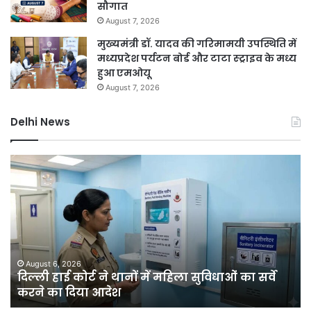
सौगात
August 7, 2026
मुख्यमंत्री डॉ. यादव की गरिमामयी उपस्थिति में
मध्यप्रदेश पर्यटन बोर्ड और टाटा स्ट्राइव के मध्य
हुआ एमओयू
August 7, 2026
Delhi News
िल्ली
दिल्ली
ाई
रिज
ोर्ट
को
े
हरा-
ानों
भरा
ं
बनाने
हिला
की
ुविधाओं
मेगा
August 6, 2026
Au
दिल्ली हाई कोर्ट ने थानों में महिला सुविधाओं का सर्वे
दिल
ा
योजना,
करने का दिया आदेश
साल
्वे
चार
रने
साल