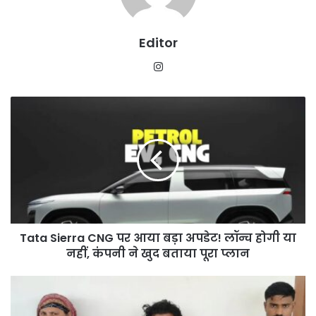
Editor
Instagram
Tata
Sierra
CNG
पर
आया
बड़ा
अपडेट!
लॉन्च
होगी
Tata Sierra CNG पर आया बड़ा अपडेट! लॉन्च होगी या
या
नहीं,
नहीं, कंपनी ने खुद बताया पूरा प्लान
कंपनी
ने
धर्मांतरण
खुद
के
बताया
लिए