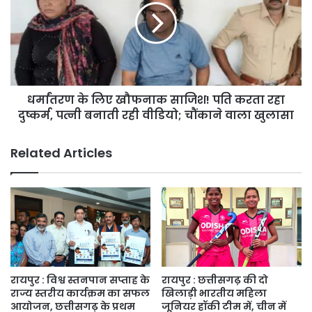
पूरा
खौफनाक
प्लान
साजिश!
पति
करता
रहा
दुष्कर्म,
धर्मांतरण के लिए खौफनाक साजिश! पति करता रहा
पत्नी
बनाती
दुष्कर्म, पत्नी बनाती रही वीडियो; चौंकाने वाला खुलासा
रही
वीडियो;
Related Articles
चौंकाने
वाला
खुलासा
रायपुर : विश्व स्तनपान सप्ताह के
रायपुर : छत्तीसगढ़ की दो
राज्य स्तरीय कार्यक्रम का सफल
खिलाड़ी भारतीय महिला
आयोजन, छत्तीसगढ़ के प्रथम
जूनियर हॉकी टीम में, चीन में