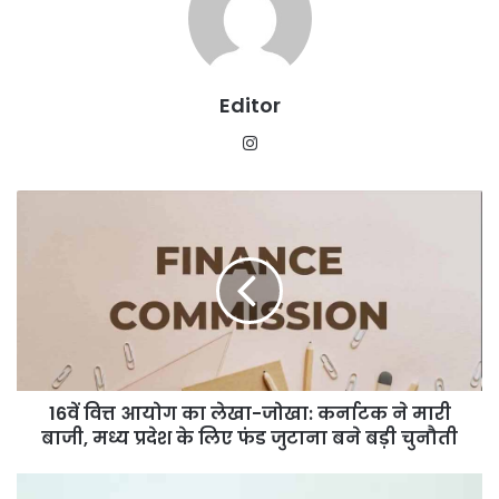
Editor
Instagram
16वें
वित्त
आयोग
का
लेखा-
जोखा:
कर्नाटक
ने
मारी
16वें वित्त आयोग का लेखा-जोखा: कर्नाटक ने मारी
बाजी,
मध्य
बाजी, मध्य प्रदेश के लिए फंड जुटाना बने बड़ी चुनौती
प्रदेश
के
राजिम