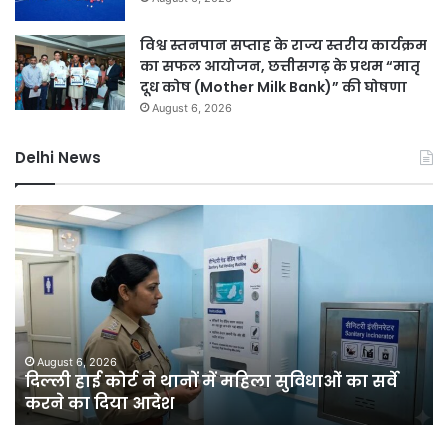
विश्व स्तनपान सप्ताह के राज्य स्तरीय कार्यक्रम
का सफल आयोजन, छत्तीसगढ़ के प्रथम “मातृ
दूध कोष (Mother Milk Bank)” की घोषणा
August 6, 2026
Delhi News
दिल्ली
दिल
हाई
रि
कोर्ट
को
ने
हरा
थानों
भर
में
बना
महिला
की
सुविधाओं
मेग
August 6, 2026
क
दिल्ली हाई कोर्ट ने थानों में महिला सुविधाओं का सर्वे
का
यो
करने का दिया आदेश
सर्वे
चा
करने
सा
का
में