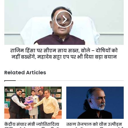
लिए
हिंसा
फंड
पर
जुटाना
सीएम
बने
साय
बड़ी
सख्त,
चुनौती
बोले
–
दोषियों
राजिम हिंसा पर सीएम साय सख्त, बोले – दोषियों को
को
नहीं
नहीं बख्शेंगे, महादेव सट्टा एप पर भी दिया बड़ा बयान
बख्शेंगे,
महादेव
Related Articles
सट्टा
एप
पर
भी
दिया
बड़ा
बयान
केंद्रीय संचार मंत्री ज्योतिरादित्य
तरुण तेजपाल को यौन उत्पीड़न