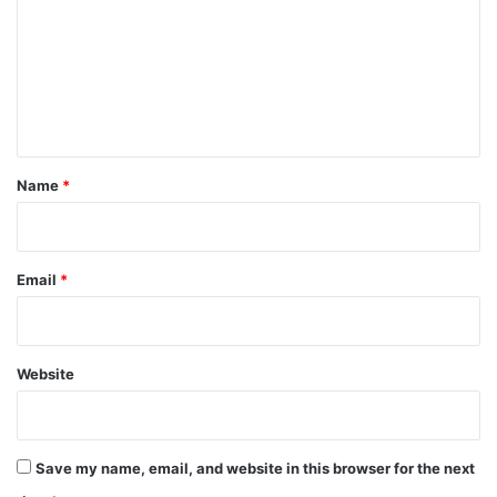
m
m
e
n
t
*
Name
*
Email
*
Website
Save my name, email, and website in this browser for the next