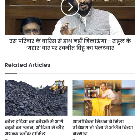
वारिस
से
हाथ
नहीं
मिलाऊंगा
—
उस परिवार के वारिस से हाथ नहीं मिलाऊंगा— राहुल के
राहुल
के
‘गद्दार’ वार पर रवनीत बिट्टू का पलटवार
‘गद्दार’
वार
Related Articles
पर
रवनीत
बिट्टू
का
पलटवार
कोल इंडिया का कोयले से आगे
आजीविका मिशन से मिला
बढ़ने का प्लान, ओडिशा में लौह
प्रशिक्षण तो श्वेता ने अर्जित किया
अयस्क ब्लॉक हासिल
सम्मान