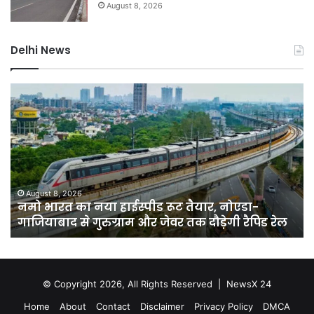
August 8, 2026
Delhi News
नमो
कर
भारत
बाग
का
में
नया
नक
हाईस्पीड
लग्
रूट
सा
तैयार,
बेच
नोएडा-
वाल
August 8, 2026
नमो भारत का नया हाईस्पीड रूट तैयार, नोएडा-
गाजियाबाद
पर
गाजियाबाद से गुरुग्राम और जेवर तक दौड़ेगी रैपिड रेल
से
होग
गुरुग्राम
कार
और
हाई
जेवर
सख
तक
© Copyright 2026, All Rights Reserved |
NewsX 24
दौड़ेगी
Home
About
Contact
Disclaimer
Privacy Policy
DMCA
रैपिड