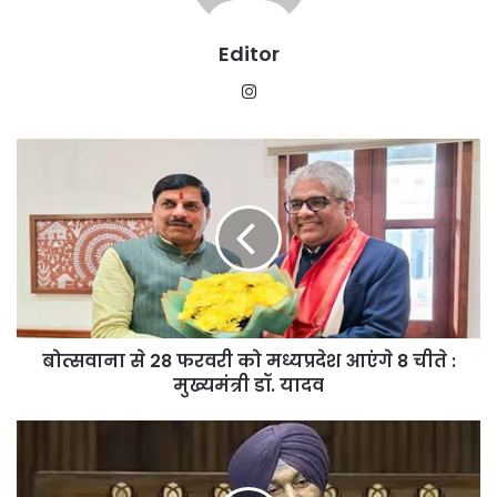
Editor
Instagram
बोत्सवाना
से
28
फरवरी
को
मध्यप्रदेश
आएंगे
8
चीते
बोत्सवाना से 28 फरवरी को मध्यप्रदेश आएंगे 8 चीते :
:
मुख्यमंत्री
मुख्यमंत्री डॉ. यादव
डॉ.
यादव
उस
परिवार
के