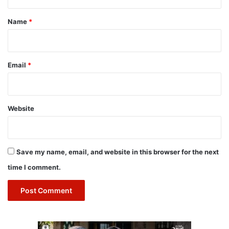
t
*
Name
*
Email
*
Website
Save my name, email, and website in this browser for the next
time I comment.