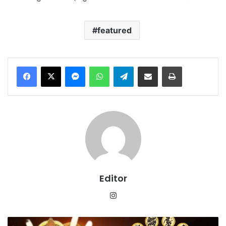
featured
Messenger
WhatsApp
Telegram
Share via Email
Print
Editor
Instagram
शुक्र–