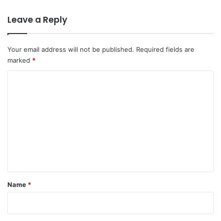
Leave a Reply
Your email address will not be published.
Required fields are
marked
*
C
o
m
m
e
n
t
*
Name
*