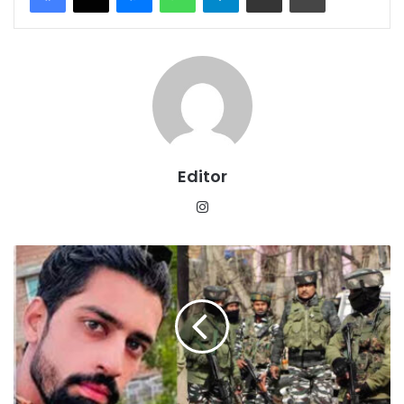
Editor
Instagram
5
दिन
तक
सुरक्षाबलों
को
चकमा
देता
रहा