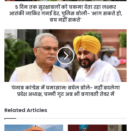
लश्कर
5 दिन तक सुरक्षाबलों को चकमा देता रहा लश्कर
आतंकी
जाकिर
आतंकी जाकिर गनई ढेर, पुलिस बोली- 'भाग सकते हो,
गनई
बच नहीं सकते'
ढेर,
पुलिस
पंजाब
बोली-
कांग्रेस
'भाग
में
सकते
घमासान!
हो,
बघेल
बच
बोले-
नहीं
नहीं
सकते'
बदलेगा
प्रदेश
पंजाब कांग्रेस में घमासान! बघेल बोले- नहीं बदलेगा
अध्यक्ष,
चन्नी
प्रदेश अध्यक्ष, चन्नी गुट अब भी बगावती तेवर में
गुट
अब
Related Articles
भी
बगावती
तेवर
में