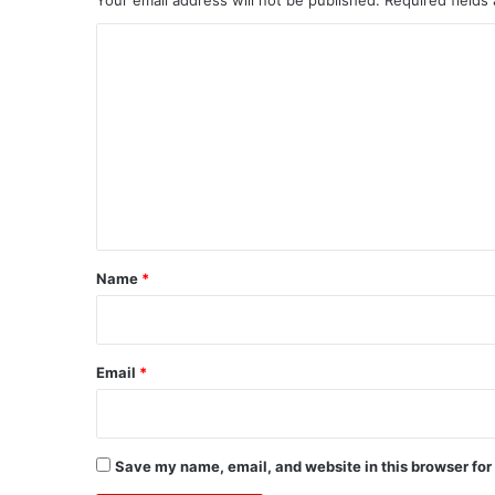
C
o
m
m
e
n
t
*
Name
*
Email
*
Save my name, email, and website in this browser for