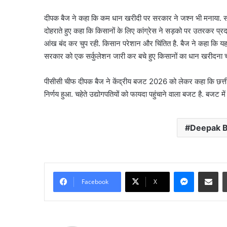
दीपक बैज ने कहा कि कम धान खरीदी पर सरकार ने जश्न भी मनाया. सरक
दिल्ली
दोहराते हुए कहा कि किसानों के लिए कांग्रेस ने सड़को पर उतरकर प्र
में
आंख बंद कर चुप रही. किसान परेशान और चिंतित है. बैज ने कहा कि यह
वोटर
वेरिफिकेशन
सरकार को एक सर्कुलेशन जारी कर बचे हुए किसानों का धान खरीदना चा
की
अंतिम
पीसीसी चीफ दीपक बैज ने केंद्रीय बजट 2026 को लेकर कहा कि छत्तीस
तारीख
निर्णय हुआ. चहेते उद्योगपतियों को फायदा पहुंचाने वाला बजट है. बजट में 
August 5, 2026
बढ़ी,
दिल्ली में वोटर वेरिफिके
अब
तारीख बढ़ी, अब 17 अगस्त
17
Deepak B
अगस्त
तक
मौका
Messenge
Share vi
Facebook
X