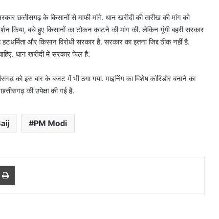
ार छत्तीसगढ़ के किसानों से माफी मांगे. धान खरीदी की तारीख की मांग को
बिना
दर्शन किया, बचे हुए किसानों का टोकन काटने की मांग की. लेकिन गूंगी बहरी सरकार
इंश्योरेंस
 हटधर्मिता और किसान विरोधी सरकार है. सरकार का इतना जिद्द ठीक नहीं है.
गाड़ियों
को
हिए. धान खरीदी में सरकार फेल है.
नहीं
मिलेगा
गढ़ को इस बार के बजट में भी ठगा गया. माइनिंग का विशेष कॉरिडोर बनाने का
पेट्रोल,
छत्तीसगढ़ की उपेक्षा की गई है.
August 5, 2026
सुप्रीम
शन की अंतिम
बिना इंश्योरेंस गाड़ियों को नहीं मिलेगा
कोर्ट
 तक मौका
पेट्रोल, सुप्रीम कोर्ट ने सख्ती के दिए संके
ने
aij
PM Modi
सख्ती
के
दिए
संकेत
r
a Email
Print