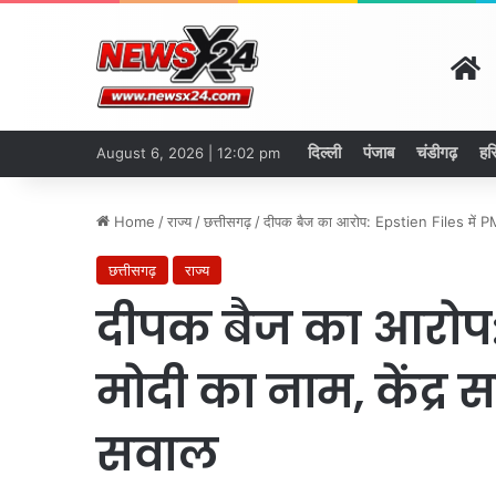
H
दिल्ली
पंजाब
चंडीगढ़
हर
August 6, 2026 | 12:02 pm
Home
/
राज्य
/
छत्तीसगढ़
/
दीपक बैज का आरोप: Epstien Files में PM 
छत्तीसगढ़
राज्य
दीपक बैज का आरोप: 
मोदी का नाम, केंद्र 
सवाल