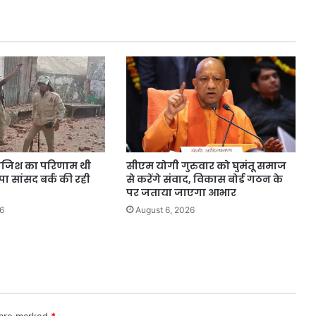
से?
डेट
और
टाइम
जानिए
ाजिश का परिणाम थी
सीएम योगी गुरुवार को घुमंतू समाज
पा सांसद बर्क की रही
से करेंगे संवाद, विकास बोर्ड गठन के
पर जताया जाएगा आभार
6
August 6, 2026
 are marked
*