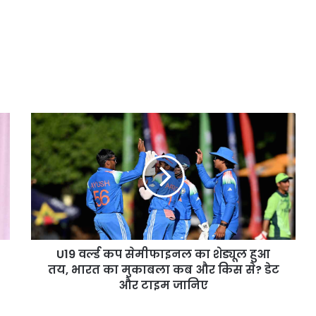
U19
वर्ल्ड
कप
सेमीफाइनल
का
शेड्यूल
हुआ
तय,
भारत
U19 वर्ल्ड कप सेमीफाइनल का शेड्यूल हुआ
का
मुकाबला
तय, भारत का मुकाबला कब और किस से? डेट
कब
और टाइम जानिए
और
किस