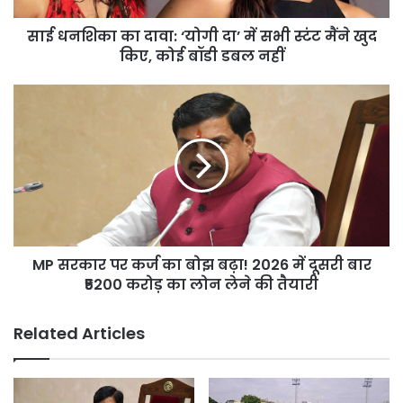
स्टंट
साई धनशिका का दावा: ‘योगी दा’ में सभी स्टंट मैंने खुद
मैंने
खुद
किए, कोई बॉडी डबल नहीं
किए,
कोई
MP
बॉडी
सरकार
डबल
पर
नहीं
कर्ज
का
बोझ
बढ़ा!
2026
में
MP सरकार पर कर्ज का बोझ बढ़ा! 2026 में दूसरी बार
दूसरी
बार
₹5200 करोड़ का लोन लेने की तैयारी
₹5200
करोड़
Related Articles
का
लोन
लेने
की