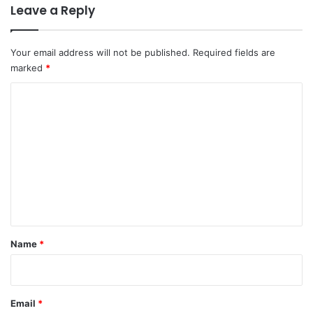
Leave a Reply
Your email address will not be published.
Required fields are
marked
*
C
o
m
m
e
n
t
*
Name
*
Email
*