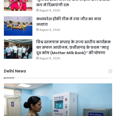
कप में दिखाएंगी दम
August 6, 2026
मध्यप्रदेश हॉकी टीम ने रचा जीत का नया
अध्याय
August 6, 2026
विश्व स्तनपान सप्ताह के राज्य स्तरीय कार्यक्रम
का सफल आयोजन, छत्तीसगढ़ के प्रथम “मातृ
दूध कोष (Mother Milk Bank)” की घोषणा
August 6, 2026
Delhi News
दिल्ली
दिल
हाई
रि
कोर्ट
को
ने
हरा
थानों
भर
में
बना