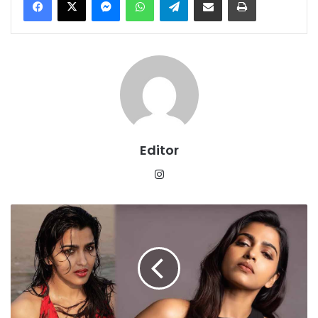
Editor
Instagram
साई
धनशिका
का
दावा:
‘योगी
दा’
में
सभी