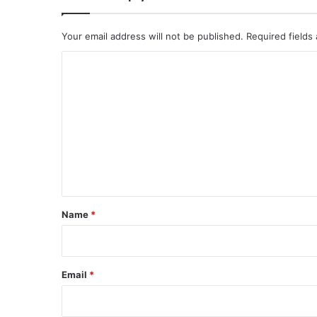
Your email address will not be published.
Required fields
C
o
m
m
e
n
t
*
Name
*
Email
*