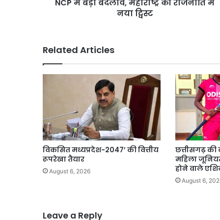
में
NCP में बड़ा बदलाव, महाराष्ट्र की राजनीति में
बड़ा
नया ट्विस्ट
बदलाव,
महाराष्ट्र
की
Related Articles
राजनीति
में
नया
ट्विस्ट
विकसित मध्यप्रदेश-2047’ की वित्तीय
छत्तीसगढ़ की 
रूपरेखा तैयार
महिला जूनियर 
होने वाले एशि
August 6, 2026
August 6, 202
Leave a Reply