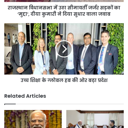
‘मुद्दा’,
राजस्थान विधानसभा में उठा सीमावर्ती जर्जर सड़कों का
दीया
कुमारी
‘मुद्दा’, दीया कुमारी ने दिया सुधार वाला जवाब
ने
दिया
उच्च
सुधार
शिक्षा
वाला
के
जवाब
ग्लोबल
हब
की
ओर
बढ़ा
प्रदेश
उच्च शिक्षा के ग्लोबल हब की ओर बढ़ा प्रदेश
Related Articles