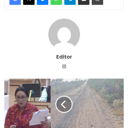
Editor
Instagram
राजस्थान
विधानसभा
में
उठा
सीमावर्ती
जर्जर
सड़कों
का