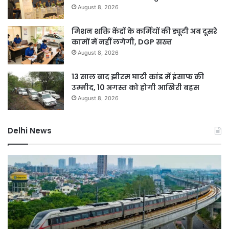
August 8, 2026
मिशन शक्ति केंद्रों के कर्मियों की ड्यूटी अब दूसरे
कामों में नहीं लगेगी, DGP सख्त
August 8, 2026
13 साल बाद झीरम घाटी कांड में इंसाफ की
उम्मीद, 10 अगस्त को होगी आखिरी बहस
August 8, 2026
Delhi News
नमो
कर
भारत
बाग
का
में
नया
नक
हाईस्पीड
लग्
रूट
सा
तैयार,
बेच