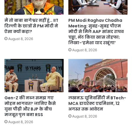
मैं तो बाबा बागेश्वर नहीं हूं… IIT
PM Modi Raghav Chadha
दिल्ली के छात्रों से PM मोदी ने
Meeting: सुबह-सुबह पीएम
ऐसा क्यों कहा?
मोदी से मिले AAP सांसद राघव
चड्ढा, भेंट किया खास तोहफा;
August 8, 2026
लिखा-‘हमेशा याद रखूंगा’
August 8, 2026
Gen-Z की नब्ज समझ गए
लखनऊ यूनिवर्सिटी में BTech-
मोहन भागवत? जानिए कैसे
MCA डायरेक्ट एडमिशन, 12
युवा पीढ़ी और BJP के बीच
अगस्त तक आवेदन
मजबूत पुल बना RSS
August 8, 2026
August 8, 2026