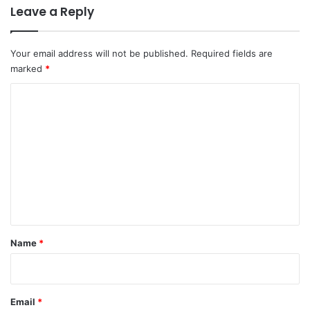
Leave a Reply
Your email address will not be published.
Required fields are
marked
*
C
o
m
m
e
n
t
*
Name
*
Email
*