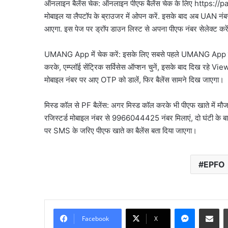
था ऑपरेशन; पेट्रोल बम ह
ऑनलाइन बैलेंस चेक: ऑनलाइन पीएफ बैलेंस चेक के लिए http
खुलासा,
तैयारी
मोबाइल या लैपटॉप के ब्राउजर में ओपन करें. इसके बाद अब UAN नंब
पाकिस्तान
आएगा. इस पेज पर ड्रॉप डाउन लिस्ट से अपना पीएफ नंबर सेलेक्ट क
से
हो
रहा
UMANG App में चेक करें: इसके लिए सबसे पहले UMANG App डाउ
था
करके, एम्प्लॉई सेंट्रिक सर्विसेस ऑप्शन चुनें, इसके बाद दिख रहे
ऑपरेशन;
मोबाइल नंबर पर आए OTP को डालें, फिर बैलेंस सामने दिख जाएगा।
पेट्रोल
बम
हमले
मिस्ड कॉल से PF बैलेंस: अगर मिस्ड कॉल करके भी पीएफ खाते में मौज
की
रजिस्टर्ड मोबाइल नंबर से 9966044425 नंबर मिलाएं, दो घंटी के
थी
पर SMS के जरिए पीएफ खाते का बैलेंस बता दिया जाएगा।
तैयारी
EPFO
Messenge
Share vi
Facebook
X