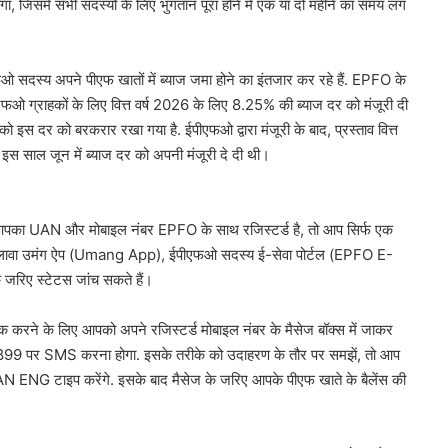
ा, जिसमें सभी सदस्यों के लिए भुगतान पूरा होने में एक या दो महीने का समय लग
 सदस्य अपने पीएफ खातों में ब्याज जमा होने का इंतजार कर रहे हैं. EPFO के
पीएफओ ग्राहकों के लिए वित्त वर्ष 2026 के लिए 8.25% की ब्याज दर को मंजूरी दी
 इस दर को बरकरार रखा गया है. ईपीएफओ द्वारा मंजूरी के बाद, प्रस्ताव वित्त
ने इस साल जून में ब्याज दर को अपनी मंजूरी दे दी थी।
 आपका UAN और मोबाइल नंबर EPFO के साथ रजिस्टर्ड है, तो आप सिर्फ एक
लावा उमंग ऐप (Umang App), ईपीएफओ सदस्य ई-सेवा पोर्टल (EPFO E-
जरिए स्टेटस जांच सकते हैं।
करोल
बाग
 करने के लिए आपको अपने रजिस्टर्ड मोबाइल नंबर के मैसेज बॉक्स में जाकर
में
र SMS करना होगा. इसके तरीके को उदाहरण के तौर पर समझें, तो आप
नकली
लग्जरी
N ENG टाइप करेंगे. इसके बाद मैसेज के जरिए आपके पीएफ खाते के बैलेंस की
सामान
 आतंकी
August 7, 2026
बेचने
ान से हो रहा
करोल बाग में नकली लग्जरी सामान
वालों