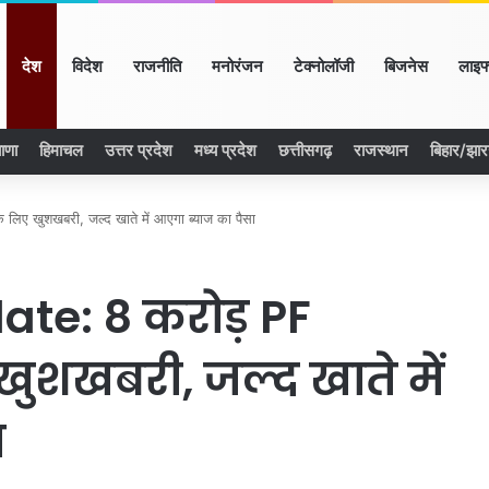
ome
देश
विदेश
राजनीति
मनोरंजन
टेक्नोलॉजी
बिजनेस
लाइफ
ाणा
हिमाचल
उत्तर प्रदेश
मध्य प्रदेश
छत्तीसगढ़
राजस्थान
बिहार/झा
ए खुशखबरी, जल्द खाते में आएगा ब्याज का पैसा
ate: 8 करोड़ PF
खुशखबरी, जल्द खाते में
ा