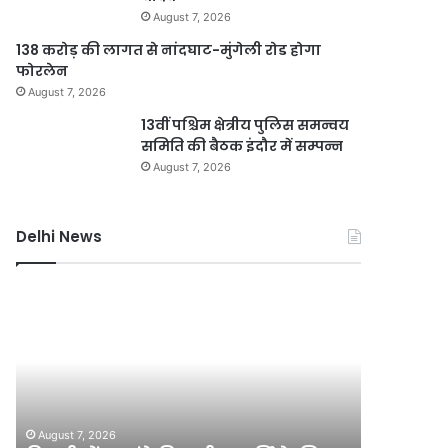
August 7, 2026
138 करोड़ की लागत से नांदघाट-मुंगेली रोड होगा
फोरलेन
August 7, 2026
13वीं पश्चिम क्षेत्रीय पुलिस समन्वय
समिति की बैठक इंदौर में सम्पन्न
August 7, 2026
Delhi News
दिल्ली
जली
में
नकदी
24
मामले
घंटे
में
बिजली
यशवंत
आपूर्ति
वर्मा
August 7, 2
के
पर
जली नकदी
August 7, 2026
लिए
एसआईटी