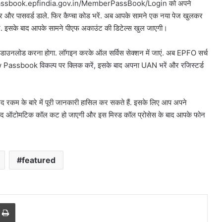
मले की थी
बेचने वालों पर होगी कार्रवाई, हाईकोर्ट
s://passbook.epfindia.gov.in/MemberPassBook/Login को अपने
पर
सख्त
र और पासवर्ड डाले. फिर कैप्चा कोड भरें. अब आपके सामने एक नया पेज खुलकर
होगी
रें. इसके बाद आपके सामने पीएफ अकाउंट की डिटेल्स खुल जाएगी।
कार्रवाई,
हाईकोर्ट
सख्त
नलोड करना होगा. लॉगइन करके ऑल सर्विस सेक्शन में जाएं. अब EPFO सर्च
 View Passbook विकल्प पर क्लिक करें, इसके बाद अपना UAN भरें और रजिस्टर्ड
द रकम के बारे में पूरी जानकारी हासिल कर सकते हैं. इसके लिए आप अपने
 बाद ऑटोमटिक कॉल कट हो जाएगी और इस मिस्ड कॉल प्रोसेस के बाद आपके फोन
featured
r
a Email
Print