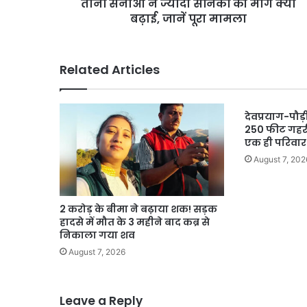
सैनिकों
तीनों सेनाओं ने ज्यादा सैनिकों की मांग क्यों
की
बढ़ाई, जानें पूरा मामला
मांग
क्यों
बढ़ाई,
Related Articles
जानें
पूरा
मामला
देवप्रयाग-पौड
250 फीट गहरी 
एक ही परिवार 
August 7, 202
2 करोड़ के बीमा ने बढ़ाया शक! सड़क
हादसे में मौत के 3 महीने बाद कब्र से
निकाला गया शव
August 7, 2026
Leave a Reply