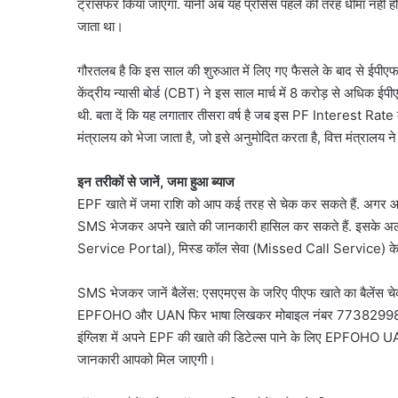
ट्रांसफर किया जाएगा. यानी अब यह प्रोसेस पहले की तरह धीमा नहीं होग
जाता था।
गौरतलब है कि इस साल की शुरुआत में लिए गए फैसले के बाद से ईपीएफओ
केंद्रीय न्यासी बोर्ड (CBT) ने इस साल मार्च में 8 करोड़ से अधिक ई
थी. बता दें कि यह लगातार तीसरा वर्ष है जब इस PF Interest Rate को
मंत्रालय को भेजा जाता है, जो इसे अनुमोदित करता है, वित्त मंत्रालय 
इन तरीकों से जानें, जमा हुआ ब्याज
EPF खाते में जमा राशि को आप कई तरह से चेक कर सकते हैं. अगर
SMS भेजकर अपने खाते की जानकारी हासिल कर सकते हैं. इसके अ
Service Portal), मिस्ड कॉल सेवा (Missed Call Service) के 
जंतर-
मंतर
SMS भेजकर जानें बैलेंस: एसएमएस के जरिए पीएफ खाते का बैलेंस चेक
प्रदर्शन
EPFOHO और UAN फिर भाषा लिखकर मोबाइल नंबर 7738299899 प
पर
बड़े
इंग्लिश में अपने EPF की खाते की डिटेल्स पाने के लिए EPFOHO UA
August 7, 2026
आतंकी
जंतर-मंतर प्रदर्शन पर बड़े
जानकारी आपको मिल जाएगी।
साजिश
साजिश का खुलासा, पाकिस्त
का