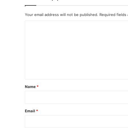
Your email address will not be published.
Required fields
C
o
m
m
e
n
t
*
Name
*
Email
*