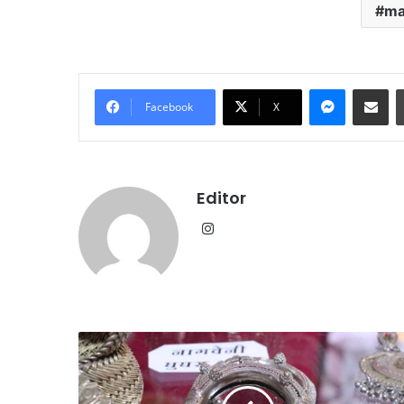
ma
Messenge
Share vi
Facebook
X
Editor
Instagram
सौरभ
दास
के
विरासत
बंगले
संजोने
पर
की
क्यों
जनजाति
August 6, 2026