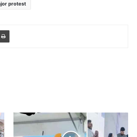
jor protest
r
a Email
Print
10
साल
पुरानी
मोदी-
डीजल
मोदी’
कार
के
को
नारों