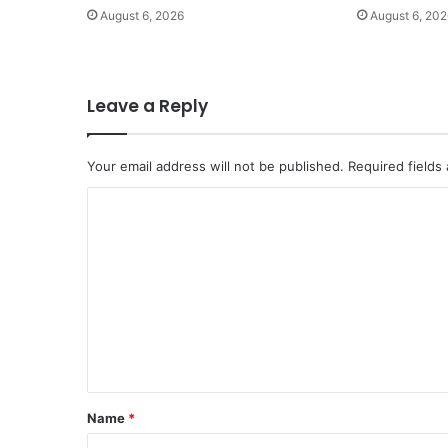
August 6, 2026
August 6, 202
Leave a Reply
Your email address will not be published.
Required fields
C
o
m
m
e
n
t
*
Name
*