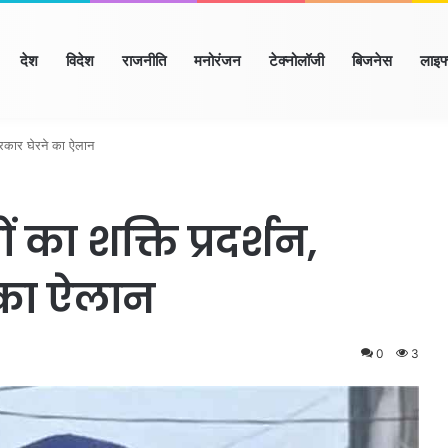
ome
देश
विदेश
राजनीति
मनोरंजन
टेक्नोलॉजी
बिजनेस
लाइफ
ाणा
हिमाचल
उत्तर प्रदेश
मध्य प्रदेश
छत्तीसगढ़
राजस्थान
बिहार/झा
सरकार घेरने का ऐलान
का शक्ति प्रदर्शन,
 का ऐलान
0
3