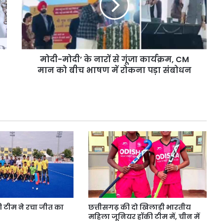
PUC
से
ों मचा बवाल?
August 6, 2026
नहीं
गूंजा
ुंचा, जानें
10 साल पुरानी डीजल कार को PUC नहीं
मिला,
कार्यक्रम,
मिला, मालिक पहुंचा सुप्रीम कोर्ट
मालिक
CM
पहुंचा
मान
सुप्रीम
मोदी-मोदी’ के नारों से गूंजा कार्यक्रम, CM
को
कोर्ट
बीच
मान को बीच भाषण में रोकना पड़ा संबोधन
भाषण
में
रोकना
पड़ा
संबोधन
की टीम ने रचा जीत का
छत्तीसगढ़ की दो खिलाड़ी भारतीय
महिला जूनियर हॉकी टीम में, चीन में