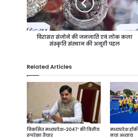
मचा
एवं
सौरभ दास के बंगले पर क्य
बवाल?
लोक
मामला पुलिस से कोर्ट तक पह
मामला
कला
पूरा विवाद
पुलिस
संस्कृति
से
संस्थान
कोर्ट
विरासत संजोने की जनजाति एवं लोक कला
की
तक
अनूठी
संस्कृति संस्थान की अनूठी पहल
पहुंचा,
पहल
जानें
पूरा
Related Articles
विवाद
विकसित मध्यप्रदेश-2047’ की वित्तीय
मध्यप्रदेश हॉ
रूपरेखा तैयार
नया अध्याय