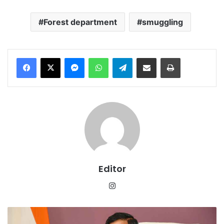
Forest department
smuggling
Messenger
WhatsApp
Telegram
Share via Email
Print
Editor
Instagram
रण
उत्सव