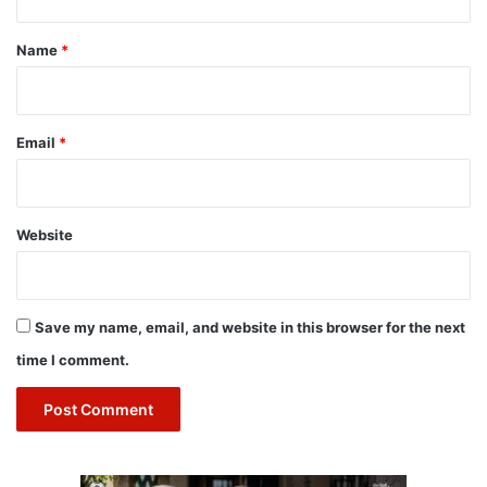
t
*
Name
*
Email
*
Website
Save my name, email, and website in this browser for the next
time I comment.