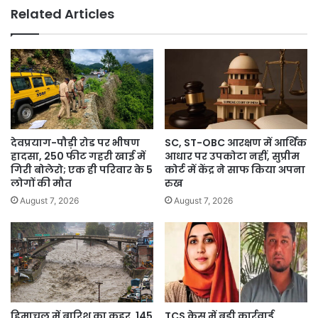
क्यों
Related Articles
रोके
रखे
बड़े
फैसले
देवप्रयाग-पौड़ी रोड पर भीषण
SC, ST-OBC आरक्षण में आर्थिक
हादसा, 250 फीट गहरी खाई में
आधार पर उपकोटा नहीं, सुप्रीम
गिरी बोलेरो; एक ही परिवार के 5
कोर्ट में केंद्र ने साफ किया अपना
लोगों की मौत
रुख
August 7, 2026
August 7, 2026
हिमाचल में बारिश का कहर, 145
TCS केस में बड़ी कार्रवाई,