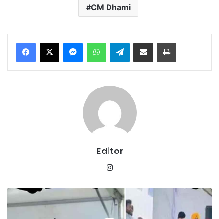
CM Dhami
Messenger
WhatsApp
Telegram
Share via Email
Print
Editor
Instagram
मोदी-
मोदी’
के