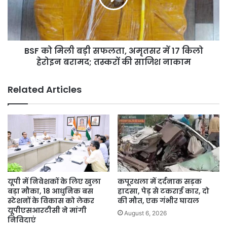
अमृतसर
में
17
किलो
BSF को मिली बड़ी सफलता, अमृतसर में 17 किलो
हेरोइन
बरामद;
हेरोइन बरामद; तस्करों की साजिश नाकाम
तस्करों
की
Related Articles
साजिश
नाकाम
यूपी में निवेशकों के लिए खुला
कपूरथला में दर्दनाक सड़क
बड़ा मौका, 18 आधुनिक बस
हादसा, पेड़ से टकराई कार, दो
स्टेशनों के विकास को लेकर
की मौत, एक गंभीर घायल
यूपीएसआरटीसी ने मांगी
August 6, 2026
निविदाएं