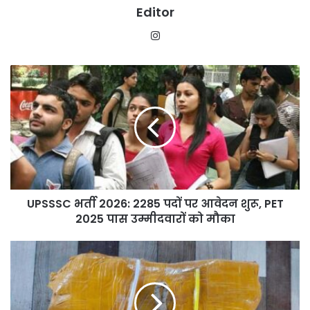
Editor
Instagram
UPSSSC
भर्ती
2026:
2285
पदों
पर
आवेदन
शुरू,
PET
UPSSSC भर्ती 2026: 2285 पदों पर आवेदन शुरू, PET
2025
पास
2025 पास उम्मीदवारों को मौका
उम्मीदवारों
को
BSF
मौका
को
मिली
बड़ी
सफलता,