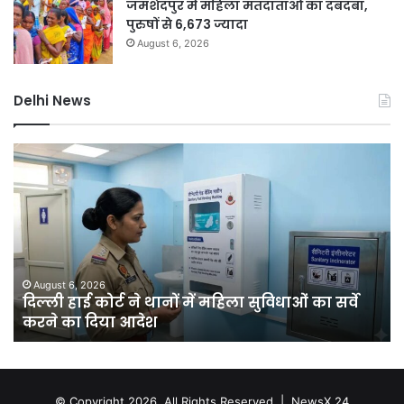
जमशेदपुर में महिला मतदाताओं का दबदबा,
पुरुषों से 6,673 ज्यादा
August 6, 2026
Delhi News
दिल्ली
दिल
हाई
रि
कोर्ट
को
ने
हरा
थानों
भर
में
बना
महिला
की
सुविधाओं
मेग
August 6, 2026
क
दिल्ली हाई कोर्ट ने थानों में महिला सुविधाओं का सर्वे
का
यो
करने का दिया आदेश
सर्वे
चा
करने
सा
का
में
दिया
लगें
आदेश
एक
© Copyright 2026, All Rights Reserved |
NewsX 24