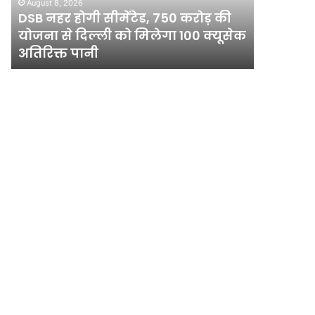
August 8, 2026
August 8, 2
की
साल
DSB नहर होगी सीमेंटेड, 750 करोड़ की
दिल्ली मे
योजना
का
योजना से दिल्ली को मिलेगा 100 क्यूसेक
रिकॉर्ड, 7 
से
रिकॉर्ड,
अतिरिक्त पानी
आज रेड अ
दिल्ली
7
को
डिग्री
मिलेगा
गिरा
100
पारा;
क्यूसेक
गुरुग्राम
अतिरिक्त
में
पानी
आज
रेड
अलर्ट