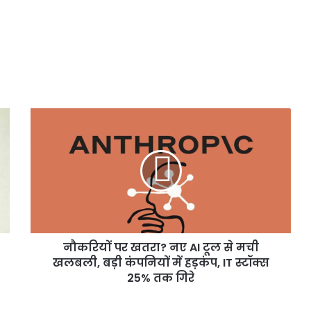
नौकरियों
पर
खतरा?
नए
AI
टूल
से
मची
खलबली,
नौकरियों पर खतरा? नए AI टूल से मची
बड़ी
कंपनियों
खलबली, बड़ी कंपनियों में हड़कंप, IT स्टॉक्स
में
25% तक गिरे
हड़कंप,
IT