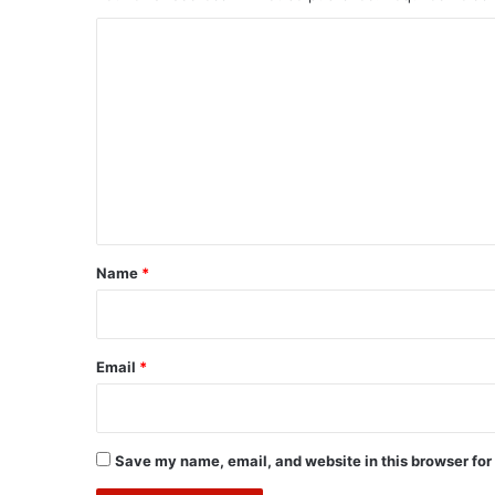
C
o
m
m
e
n
t
*
Name
*
Email
*
Save my name, email, and website in this browser for