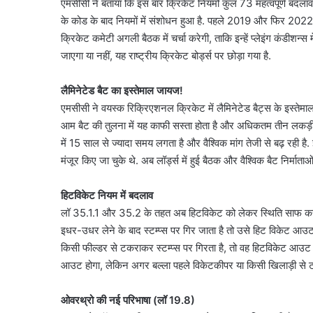
एमसीसी ने बताया कि इस बार क्रिकेट नियमों कुल 73 महत्वपूर्ण बदलाव
के कोड के बाद नियमों में संशोधन हुआ है. पहले 2019 और फिर 2022
क्रिकेट कमेटी अगली बैठक में चर्चा करेगी, ताकि इन्हें प्लेइंग कंडीशन्स
जाएगा या नहीं, यह राष्ट्रीय क्रिकेट बोर्ड्स पर छोड़ा गया है.
लैमिनेटेड बैट का इस्तेमाल जायज!
एमसीसी ने वयस्क रिक्रिएशनल क्रिकेट में लैमिनेटेड बैट्स के इस्तेमा
आम बैट की तुलना में यह काफी सस्ता होता है और अधिकतम तीन लकड़ी के
में 15 साल से ज्यादा समय लगता है और वैश्विक मांग तेजी से बढ़ रही है. इ
मंजूर किए जा चुके थे. अब लॉर्ड्स में हुई बैठक और वैश्विक बैट निर्माता
हिटविकेट नियम में बदलाव
जंतर-
लॉ 35.1.1 और 35.2 के तहत अब हिटविकेट को लेकर स्थिति साफ कर 
मंतर
इधर-उधर लेने के बाद स्टम्प्स पर गिर जाता है तो उसे हिट विकेट आउट
पर
किसी फील्डर से टकराकर स्टम्प्स पर गिरता है, तो वह हिटविकेट आउट न
बड़े
आतंकी
आउट होगा, लेकिन अगर बल्ला पहले विकेटकीपर या किसी खिलाड़ी से 
हमले
August 5, 2026
की
जंतर-मंतर पर बड़े आतंकी
ओवरथ्रो की नई परिभाषा (लॉ 19.8)
साजिश