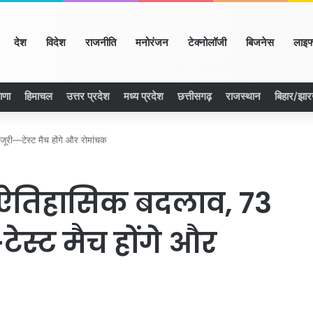
ome
देश
विदेश
राजनीति
मनोरंजन
टेक्नोलॉजी
बिजनेस
लाइफ
ाणा
हिमाचल
उत्तर प्रदेश
मध्य प्रदेश
छत्तीसगढ़
राजस्थान
बिहार/झा
ंजूरी—टेस्ट मैच होंगे और रोमांचक
ें ऐतिहासिक बदलाव, 73
टेस्ट मैच होंगे और