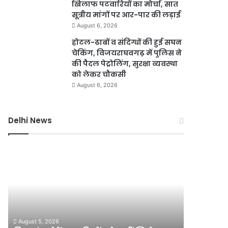
खिलाफ पटवारियों का मोर्चा, सात
सूत्रीय मांगों पर आर-पार की लड़ाई
August 6, 2026
होटल-ढाबों व संदिग्धों की हुई सघन
चेकिंग, विजयराघवगढ़ में पुलिस ने
की पैदल पेट्रोलिंग, सुरक्षा व्यवस्था
को लेकर चौकसी
August 6, 2026
Delhi News
बिना
दिल्ली
इंश्योरेंस
में
गाड़ियों
चाइनीज
को
मांझे
नहीं
का
मिलेगा
कहर,
August 5, 2
पेट्रोल,
ढाई
?
दिल्ली मे
August 5, 2026
सुप्रीम
साल