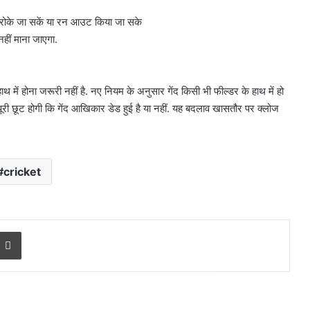
न के दौरान
मामला पुलिस से कोर्ट तक पहुंचा, जानें
मामला
ोड़
पूरा विवाद
 रोके जा सकें या रन आउट किया जा सके
पुलिस
हीं माना जाएगा.
से
कोर्ट
तक
पहुंचा,
में होना जरूरी नहीं है. नए नियम के अनुसार गेंद किसी भी फील्डर के हाथ में हो
जानें
री छूट होगी कि गेंद आखिकार डेड हुई है या नहीं. यह बदलाव खासतौर पर क्लोज
पूरा
विवाद
cricket
r
a Email
Print