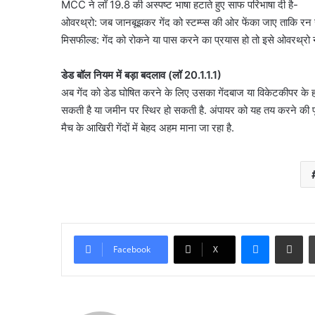
साजिश नाकाम! CJP प्रदर्श
MCC ने लॉ 19.8 की अस्पष्ट भाषा हटाते हुए साफ परिभाषा दी है-
नाकाम!
ISI से जुड़े मॉड्यूल का भंडाफ
ओवरथ्रो: जब जानबूझकर गेंद को स्टम्प्स की ओर फेंका जाए ताकि रन
CJP
मिसफील्ड: गेंद को रोकने या पास करने का प्रयास हो तो इसे ओवरथ्रो न
प्रदर्शन
के
दौरान
डेड बॉल नियम में बड़ा बदलाव (लॉ 20.1.1.1)
ISI
अब गेंद को डेड घोषित करने के लिए उसका गेंदबाज या विकेटकीपर के हाथ 
से
सकती है या जमीन पर स्थिर हो सकती है. अंपायर को यह तय करने की पू
जुड़े
मैच के आखिरी गेंदों में बेहद अहम माना जा रहा है.
मॉड्यूल
का
भंडाफोड़
Messenge
Share vi
Facebook
X