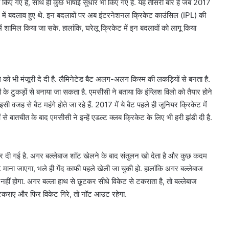
 किए गए हैं, साथ ही कुछ भाषाई सुधार भी किए गए हैं. यह तीसरी बार है जब 2017
 में बदलाव हुए थे. इन बदलावों पर अब इंटरनेशनल क्रिकेट काउंसिल (IPL) की
 में शामिल किया जा सके. हालांकि, घरेलू क्रिकेट में इन बदलावों को लागू किया
ल को भी मंजूरी दे दी है. लैमिनेटेड बैट अलग-अलग किस्म की लकड़ियों से बनता है.
 टुकड़ों से बनाया जा सकता है. एमसीसी ने बताया कि इंग्लिश विलो को तैयार होने
सी वजह से बैट महंगे होते जा रहे हैं. 2017 में ये बैट पहले ही जूनियर क्रिकेट में
ओं से बातचीत के बाद एमसीसी ने इन्हें एडल्ट क्लब क्रिकेट के लिए भी हरी झंडी दी है.
सौरभ
दी गई है. अगर बल्लेबाज शॉट खेलने के बाद संतुलन खो देता है और कुछ कदम
दास
 माना जाएगा, भले ही गेंद काफी पहले खेली जा चुकी हो. हालांकि अगर बल्लेबाज
के
हीं होगा. अगर बल्ला हाथ से छूटकर सीधे विकेट से टकराता है, तो बल्लेबाज
बंगले
पर
टकराए और फिर विकेट गिरे, तो नॉट आउट रहेगा.
क्यों
August 6, 2026
मचा
 हमले की
सौरभ दास के बंगले पर क्यों मचा बवाल
बवाल?