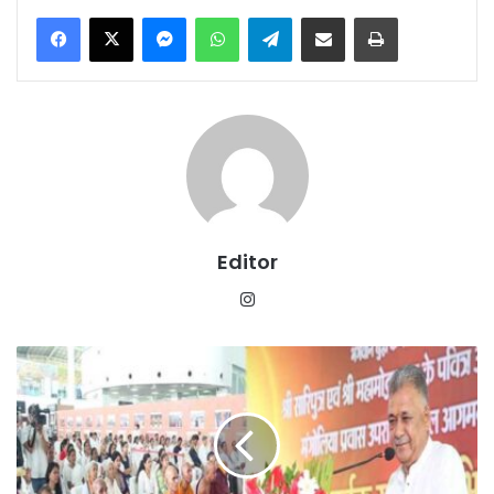
Messenger
WhatsApp
Telegram
Share via Email
Print
Editor
Instagram
भगवान
बुद्ध
के
करुणा,
शांति
और