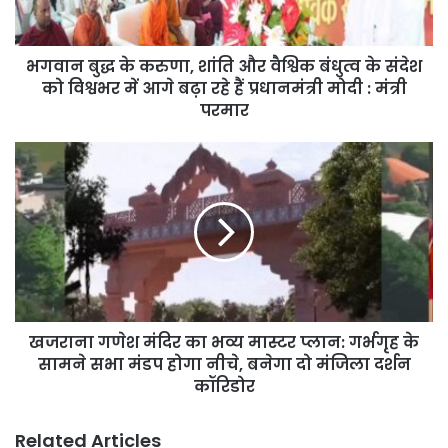
वैश्विक
बंधुत्व
के
भगवान बुद्ध के करुणा, शांति और वैश्विक बंधुत्व के संदेश
संदेश
को
को विश्वभर में आगे बढ़ा रहे हैं प्रधानमंत्री मोदी : मंत्री
विश्वभर
परमार
में
आगे
खजराना
बढ़ा
गणेश
रहे
मंदिर
हैं
का
प्रधानमंत्री
भव्य
मोदी
मास्टर
:
प्लान:
मंत्री
गर्भगृह
परमार
के
खजराना गणेश मंदिर का भव्य मास्टर प्लान: गर्भगृह के
सामने
सभा
सामने सभा मंडप होगा नीचे, बनेगा दो मंजिला दर्शन
मंडप
कॉरिडोर
होगा
नीचे,
Related Articles
बनेगा