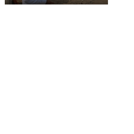
सिस्टम
सुप्रीम
विकसित
कोर्ट
होगा
ने
खारिज
की