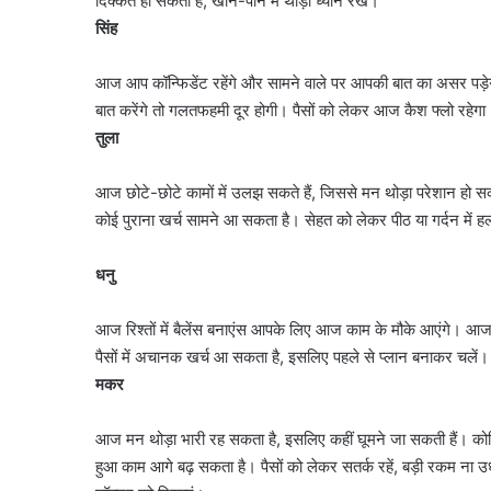
दिक्कत हो सकती है, खाने-पीने में थोड़ा ध्यान रखें।
सिंह
आज आप कॉन्फिडेंट रहेंगे और सामने वाले पर आपकी बात का असर पड़ेग
बात करेंगे तो गलतफहमी दूर होगी। पैसों को लेकर आज कैश फ्लो रहेगा। 
तुला
आज छोटे-छोटे कामों में उलझ सकते हैं, जिससे मन थोड़ा परेशान हो सकता
कोई पुराना खर्च सामने आ सकता है। सेहत को लेकर पीठ या गर्दन में हल्
धनु
जंतर-
मंतर
प्रदर्शन
आज रिश्तों में बैलेंस बनाएंस आपके लिए आज काम के मौके आएंगे। आ
पर
पैसों में अचानक खर्च आ सकता है, इसलिए पहले से प्लान बनाकर चलें।
बड़े
August 7, 2026
मकर
आतंकी
जंतर-मंतर प्रदर्शन पर बड़े
साजिश
साजिश का खुलासा, पाकिस्त
का
आज मन थोड़ा भारी रह सकता है, इसलिए कहीं घूमने जा सकती हैं। क
था ऑपरेशन; पेट्रोल बम ह
खुलासा,
हुआ काम आगे बढ़ सकता है। पैसों को लेकर सतर्क रहें, बड़ी रकम ना उ
तैयारी
पाकिस्तान