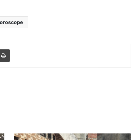
oroscope
r
a Email
Print
डेरा