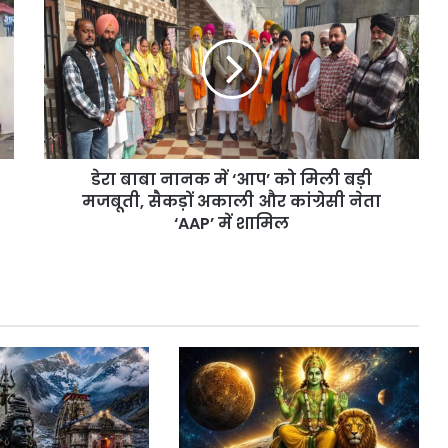
बाबा
नानक
में
‘आप’
को
मिली
बड़ी
मजबूती,
डेरा बाबा नानक में ‘आप’ को मिली बड़ी
सैकड़ों
अकाली
मजबूती, सैकड़ों अकाली और कांग्रेसी नेता
और
‘AAP’ में शामिल
कांग्रेसी
नेता
‘AAP’
में
शामिल