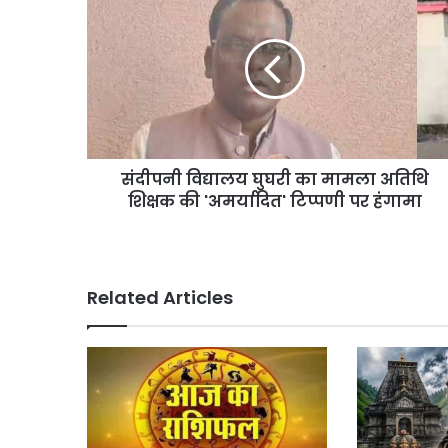
विद्यालय
घुघरी
का
मामला
अतिथि
शिक्षक
की
'अमर्यादित'
संदीपनी विद्यालय घुघरी का मामला अतिथि
टिप्पणी
पर
शिक्षक की 'अमर्यादित' टिप्पणी पर हंगामा
हंगामा
Related Articles