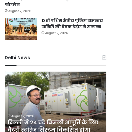
फोरलेन
August 7, 2026
13वीं पश्चिम क्षेत्रीय पुलिस समन्वय
समिति की बैठक इंदौर में सम्पन्न
August 7, 2026
Delhi News
दिल्ली
जली
में
नकदी
24
मामले
घंटे
में
बिजली
यशवंत
आपूर्ति
वर्मा
August 7, 2
के
पर
जली नकदी
August 7, 2026
लिए
एसआईटी
दिल्ली में 24 घंटे बिजली आपूर्ति के लिए
एसआईटी ज
बैटरी
जांच
बैटरी स्टोरेज सिस्टम विकसित होगा
खारिज क
स्टोरेज
याचिका