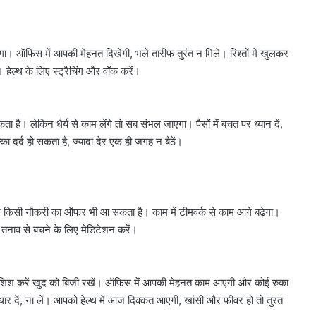
ा। ऑफिस में आपकी मेहनत दिखेगी, भले तारीफ तुरंत न मिले। रिश्तों में खुलकर
हेल्थ के लिए स्ट्रैचिंग और वॉक करें।
 है। लेकिन धैर्य से काम लेंगे तो सब संभल जाएगा। पैसों में बचत पर ध्यान दें,
का दर्द हो सकता है, ज्यादा देर एक ही जगह न बैठें।
करोल
बाग
में
ज किसी नौकरी का ऑफर भी आ सकता है। काम में टीमवर्क से काम आगे बढ़ेगा।
नकली
 तनाव से बचने के लिए मेडिटेशन करें।
लग्जरी
सामान
 आतंकी
August 7, 2026
बेचने
ान से हो रहा
करोल बाग में नकली लग्जरी सामान
वालों
ोशिश करें खुद को बिजी रखें। ऑफिस में आपकी मेहनत काम आएगी और कोई रुका
मले की थी
बेचने वालों पर होगी कार्रवाई, हाईकोर्ट
पर
धार दें, ना लें। आपको हेल्थ में आज दिक्कत आएगी, खांसी और फीवर हो तो तुरंत
सख्त
होगी