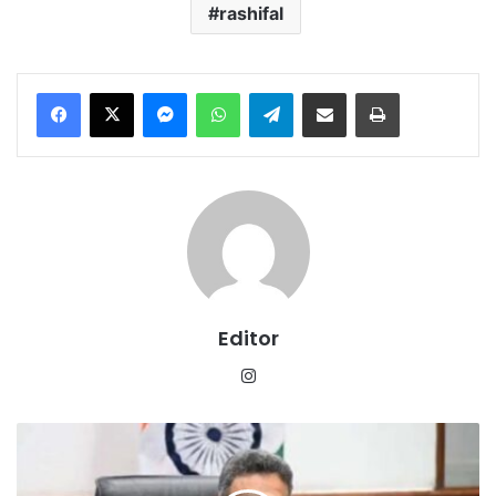
rashifal
Messenger
WhatsApp
Telegram
Share via Email
Print
Editor
Instagram
हरियाणा
में
डिजिटल