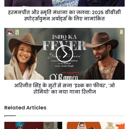
स्पोर्ट्सवुमन
हरमनप्रीत और स्मृति मंधाना का जलवा: 2025 बीबीसी
अवॉर्ड्स
के
स्पोर्ट्सवुमन अवॉर्ड्स के लिए नामांकित
लिए
नामांकित
अरिजीत
सिंह
के
सुरों
से
सजा
'इश्क
का
फीवर',
अरिजीत सिंह के सुरों से सजा 'इश्क का फीवर', 'ओ
'ओ
रोमियो'
रोमियो' का नया गाना रिलीज
का
नया
Related Articles
गाना
रिलीज