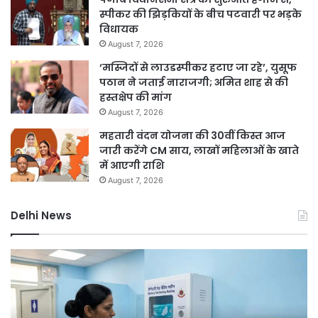
स्पीकर की झिड़कियों के बीच पटवारी पर भड़के
विधायक
August 7, 2026
‘मस्जिदों से लाउडस्पीकर हटाए जा रहे’, युसूफ
पठान ने जताई नाराजगी; अमित शाह से की
हस्तक्षेप की मांग
August 7, 2026
महतारी वंदन योजना की 30वीं किस्त आज
जारी करेंगे CM साय, लाखों महिलाओं के खाते
में आएगी राशि
August 7, 2026
Delhi News
दिल्ली
दिल
हाई
रि
कोर्ट
को
ने
हरा
थानों
भर