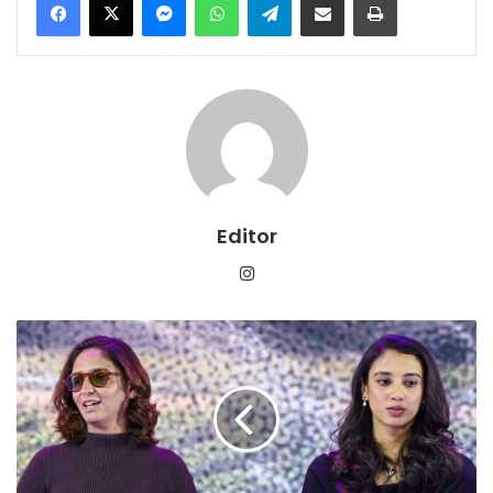
Editor
Instagram
हरमनप्रीत
और
स्मृति
मंधाना
का
जलवा:
2025
बीबीसी