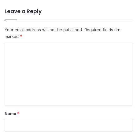
Leave a Reply
Your email address will not be published.
Required fields are
marked
*
C
o
m
m
e
n
t
*
Name
*