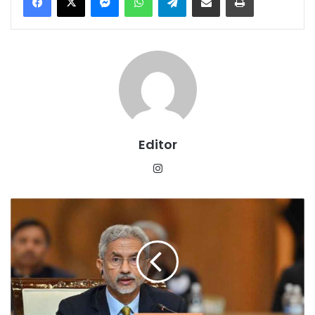
Editor
Instagram
जयशंकर
की
अमेरिका
यात्रा
शुरू,
स्वच्छ
ऊर्जा
और