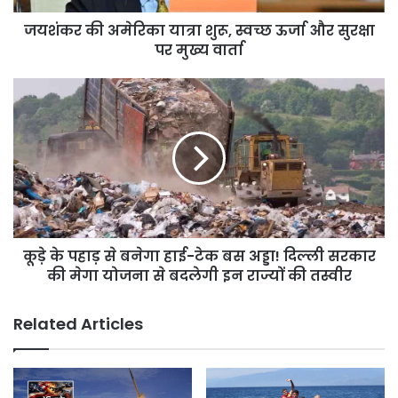
सुरक्षा
जयशंकर की अमेरिका यात्रा शुरू, स्वच्छ ऊर्जा और सुरक्षा
पर
मुख्य
पर मुख्य वार्ता
वार्ता
कूड़े
के
पहाड़
से
बनेगा
हाई-
टेक
बस
अड्डा!
कूड़े के पहाड़ से बनेगा हाई-टेक बस अड्डा! दिल्ली सरकार
दिल्ली
सरकार
की मेगा योजना से बदलेगी इन राज्यों की तस्वीर
की
मेगा
Related Articles
योजना
से
बदलेगी
इन