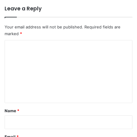
Leave a Reply
Your email address will not be published.
Required fields are
marked
*
C
o
m
m
e
n
t
*
Name
*
Email
*