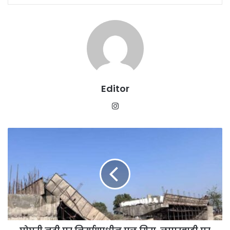
Editor
Instagram
घोघरी
नदी
पर
निर्माणाधीन
पुल
गिरा,
लापरवाही
पर
तीन
इंजीनियर