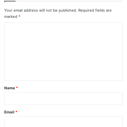
Your email address will not be published.
Required fields are
marked
*
C
o
m
m
e
n
t
*
Name
*
Email
*