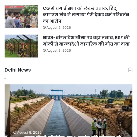
CG में चंगाई सभा को लेकर बवाल, हिंदू
जागरण मंच ने लगाया पैसे देकर धर्म परिवर्तन
का आरोप
August 9, 2026
भारत-बांग्लादेश सीमा पर बढ़ा तनाव, BSF की
गोली से बांग्लादेशी नागरिक की मौत का दावा
August 9, 2026
Delhi News
DSB
दिल
नहर
में
होगी
बार
सीमेंटेड,
ने
750
तोड
करोड़
15
की
सा
योजना
का
August 8, 2026