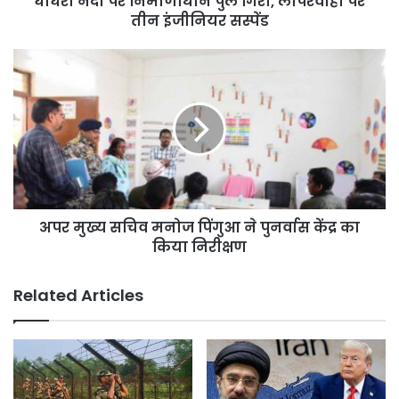
घोघरी नदी पर निर्माणाधीन पुल गिरा, लापरवाही पर
सस्पेंड
तीन इंजीनियर सस्पेंड
अपर
मुख्य
सचिव
मनोज
पिंगुआ
ने
पुनर्वास
केंद्र
का
अपर मुख्य सचिव मनोज पिंगुआ ने पुनर्वास केंद्र का
किया
निरीक्षण
किया निरीक्षण
Related Articles