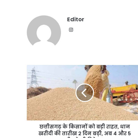
Editor
Instagram
छत्तीसगढ़
के
जंतर-
किसानों
मंतर
को
प्रदर्शन
बड़ी
पर
राहत,
बड़े
August 7, 2026
धान
आतंकी
जंतर-मंतर प्रदर्शन पर बड़े
खरीदी
साजिश
साजिश का खुलासा, पाकिस्त
की
का
छत्तीसगढ़ के किसानों को बड़ी राहत, धान
तारीख
था ऑपरेशन; पेट्रोल बम ह
खुलासा,
2
खरीदी की तारीख 2 दिन बढ़ी, अब 4 और 5
तैयारी
पाकिस्तान