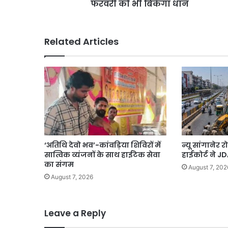
दिन
फरवरी को भी बिकेगा धान
से
बढ़ी,
हो
अब
रहा
4
था
Related Articles
और
ऑपरेशन;
5
पेट्रोल
फरवरी
बम
को
हमले
भी
की
बिकेगा
थी
धान
तैयारी
‘अतिथि देवो भव’-कांवड़िया शिविरों में
न्यू सांगानेर र
सात्विक व्यंजनों के साथ हाईटेक सेवा
हाईकोर्ट ने J
का संगम
August 7, 202
August 7, 2026
Leave a Reply