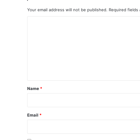
Your email address will not be published.
Required fields
C
o
m
m
e
n
t
*
Name
*
Email
*