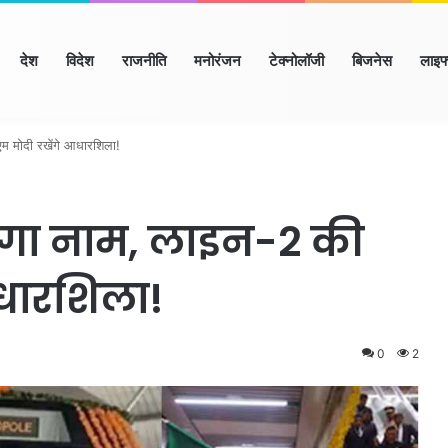
ome
देश
विदेश
राजनीति
मनोरंजन
टेक्नोलॉजी
बिजनेस
लाइफ
ाणा
हिमाचल
उत्तर प्रदेश
मध्य प्रदेश
छत्तीसगढ़
राजस्थान
बिहार/झा
एम मोदी रखेंगे आधारशिला!
लेगा नाम, लाइन-2 की
आधारशिला!
0
2