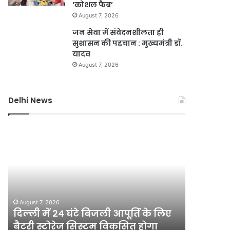
‘कोशल फैब’
August 7, 2026
जन सेवा में संवेदनशीलता ही
सुशासन की पहचान : मुख्यमंत्री डॉ.
यादव
August 7, 2026
Delhi News
दिल्ली
जली
में
नकदी
24
मामले
घंटे
में
बिजली
यशवंत
आपूर्ति
वर्मा
August 7, 2
के
पर
जली नकदी
August 7, 2026
लिए
एसआईटी
दिल्ली में 24 घंटे बिजली आपूर्ति के लिए
एसआईटी ज
बैटरी
जांच
बैटरी स्टोरेज सिस्टम विकसित होगा
खारिज क
स्टोरेज
याचिका