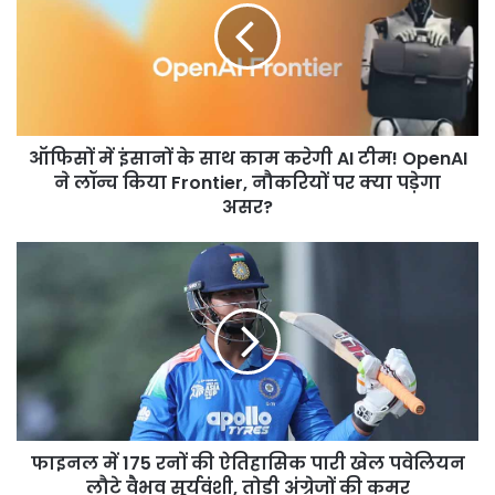
के
साथ
काम
करेगी
AI
टीम!
ऑफिसों में इंसानों के साथ काम करेगी AI टीम! OpenAI
OpenAI
ने
ने लॉन्च किया Frontier, नौकरियों पर क्या पड़ेगा
लॉन्च
असर?
किया
Frontier,
फाइनल
नौकरियों
में
पर
175
क्या
रनों
पड़ेगा
की
असर?
ऐतिहासिक
पारी
खेल
पवेलियन
फाइनल में 175 रनों की ऐतिहासिक पारी खेल पवेलियन
लौटे
वैभव
लौटे वैभव सूर्यवंशी, तोड़ी अंग्रेजों की कमर