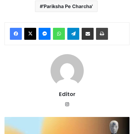
'Pariksha Pe Charcha'
Messenger
WhatsApp
Telegram
Share via Email
Print
Editor
Instagram
ऑफिसों
में
इंसानों