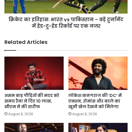
–
बड़े
टूर्नामेंट
क्रिकेट का इतिहास: भारत vs पाकिस्तान – बड़े टूर्नामेंट
में
हेड-
में हेड-टू-हेड रिकॉर्ड पर एक नजर
टू-
हेड
Related Articles
रिकॉर्ड
पर
एक
नजर
असम बाढ़ पीड़ितों की मदद को
लोकेश कनगराज की ‘DC’ में
समय रैना ने दिए 10 लाख,
एक्शन, रोमांस और बदले का
सीएम ने की तारीफ
खूनी खेल देखने को मिलेगा
August 8, 2026
August 8, 2026