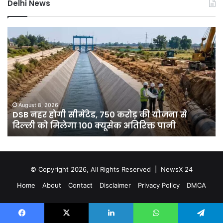
Delhi News
DSB
दिल
नहर
में
होगी
बार
सीमेंटेड,
ने
750
तोड
करोड़
15
की
सा
योजना
का
August 8, 2026
े
DSB नहर होगी सीमेंटेड, 750 करोड़ की योजना से
से
रिक
दिल्ली को मिलेगा 100 क्यूसेक अतिरिक्त पानी
दिल्ली
7
को
डिग
मिलेगा
गिर
100
पार
क्यूसेक
गुर
© Copyright 2026, All Rights Reserved |
NewsX 24
अतिरिक्त
में
Home
About
Contact
Disclaimer
Privacy Policy
DMCA
पानी
आ
रेड
अलर
Facebook
X
LinkedIn
WhatsApp
Telegram