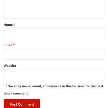
e
n
t
*
Name
*
Email
*
Website
Save my name, email, and website in this browser for the next
time I comment.