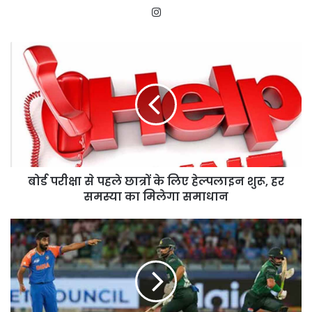
Instagram
बोर्ड
परीक्षा
से
पहले
छात्रों
के
लिए
हेल्पलाइन
शुरू,
बोर्ड परीक्षा से पहले छात्रों के लिए हेल्पलाइन शुरू, हर
हर
समस्या
समस्या का मिलेगा समाधान
का
मिलेगा
क्रिकेट
समाधान
का
इतिहास:
भारत
vs
पाकिस्तान