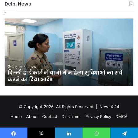
Delhi News
दिल्ली
दिल
हाई
रि
कोर्ट
को
ने
हरा
थानों
भर
में
बना
महिला
की
सुविधाओं
मेग
August 6, 2026
क
दिल्ली हाई कोर्ट ने थानों में महिला सुविधाओं का सर्वे
का
यो
करने का दिया आदेश
सर्वे
चा
करने
सा
का
में
दिया
लगें
आदेश
एक
© Copyright 2026, All Rights Reserved |
NewsX 24
कर
Home
About
Contact
Disclaimer
Privacy Policy
DMCA
से
अध
पौध