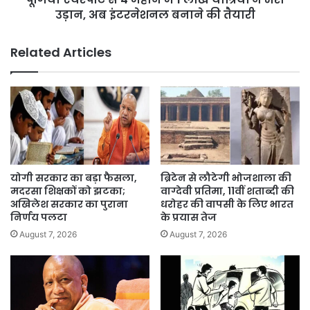
भरी
उड़ान, अब इंटरनेशनल बनाने की तैयारी
उड़ान,
अब
Related Articles
इंटरनेशनल
बनाने
की
तैयारी
योगी सरकार का बड़ा फैसला,
ब्रिटेन से लौटेगी भोजशाला की
मदरसा शिक्षकों को झटका;
वाग्देवी प्रतिमा, 11वीं शताब्दी की
अखिलेश सरकार का पुराना
धरोहर की वापसी के लिए भारत
निर्णय पलटा
के प्रयास तेज
August 7, 2026
August 7, 2026