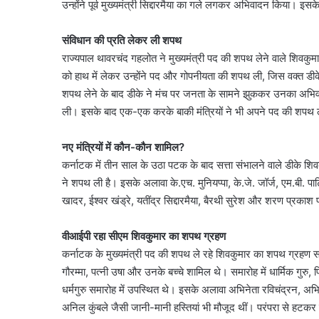
उन्होंने पूर्व मुख्यमंत्री सिद्दारमैया का गले लगकर अभिवादन किया। इसके
संविधान की प्रति लेकर ली शपथ
राज्यपाल थावरचंद गहलोत ने मुख्यमंत्री पद की शपथ लेने वाले शिवकुमार
को हाथ में लेकर उन्होंने पद और गोपनीयता की शपथ ली, जिस वक्त डीक
शपथ लेने के बाद डीके ने मंच पर जनता के सामने झुककर उनका अभिवाद
ली। इसके बाद एक-एक करके बाकी मंत्रियों ने भी अपने पद की शपथ ली। इसम
नए मंत्रियों में कौन-कौन शामिल?
कर्नाटक में तीन साल के उठा पटक के बाद सत्ता संभालने वाले डीके शिवकु
ने शपथ ली है। इसके अलावा के.एच. मुनियप्पा, के.जे. जॉर्ज, एम.बी. पाट
खादर, ईश्वर खंड्रे, यतींद्र सिद्दारमैया, बैरथी सुरेश और शरण प्रकाश
सौरभ
दास
वीआईपी रहा सीएम शिवकुमार का शपथ ग्रहण
के
कर्नाटक के मुख्यमंत्री पद की शपथ ले रहे शिवकुमार का शपथ ग्रहण सम
बंगले
गौरम्मा, पत्नी उषा और उनके बच्चे शामिल थे। समारोह में धार्मिक गुर
पर
धर्मगुरु समारोह में उपस्थित थे। इसके अलावा अभिनेता रविचंद्रन, अभिने
क्यों
August 6, 2026
अनिल कुंबले जैसी जानी-मानी हस्तियां भी मौजूद थीं। परंपरा से हट
मचा
सौरभ दास के बंगले पर क्य