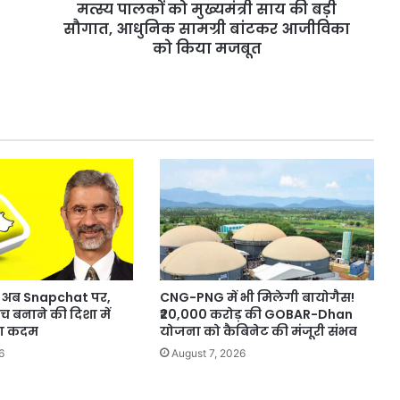
मत्स्य पालकों को मुख्यमंत्री साय की बड़ी
सामग्री
बांटकर
सौगात, आधुनिक सामग्री बांटकर आजीविका
आजीविका
को किया मजबूत
को
किया
मजबूत
लय अब Snapchat पर,
CNG-PNG में भी मिलेगी बायोगैस!
च बनाने की दिशा में
₹20,000 करोड़ की GOBAR-Dhan
़ा कदम
योजना को कैबिनेट की मंजूरी संभव
6
August 7, 2026