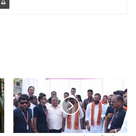
मत्स्य
पालकों
को
मुख्यमंत्री
साय
की
बड़ी
सौगात,
आधुनिक