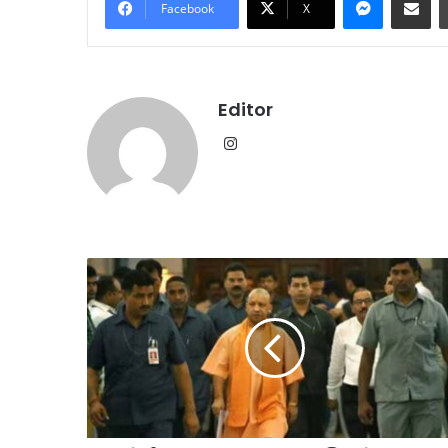
Facebook
X
Editor
Instagram
योगी
सरकार
का
बड़ा
प्रशासनिक
फेरबदल:
कई
मंत्रियों
के