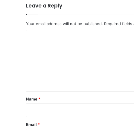
Leave a Reply
Your email address will not be published.
Required fields
C
o
m
m
e
n
t
*
Name
*
Email
*