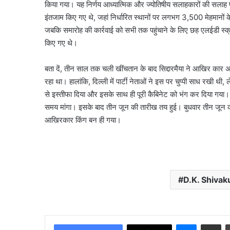
बवाल?
किया गया। यह निर्णय आध्यात्मिक और ज्योतिषीय सलाहकारों की सलाह पर
मामला पुलिस से कोर्ट तक पह
मामला
इंतजाम किए गए थे, जहां निर्धारित स्थानों पर लगभग 3,500 मेहमानों क
पूरा विवाद
पुलिस
जबकि समारोह की कार्रवाई को सभी तक पहुंचाने के लिए छह एलईडी स्
से
किए गए थे।
कोर्ट
तक
पहुंचा,
बता दें, तीन साल तक चली खींचतान के बाद सिद्दारमैया ने आखिर कार
जानें
रहा था। हालांकि, दिल्ली में पार्टी नेताओं ने इस पर चुप्पी साध रखी थ
पूरा
से इस्तीफा दिया और इसके साथ ही पूरी कैबिनेट को भंग कर दिया गया।
विवाद
समय मांगा। इसके बाद तीन जून की तारीख तय हुई। बुधवार तीन जून को
आखिरकार किंग बन ही गया।
D.K. Shiva
Messenge
Share vi