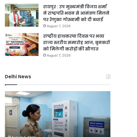
रायपुर : उप मुख्यमंत्री विजय शर्मा
ने राष्ट्रपति भवन से आमंत्रण मिलने
पर रेणुका गोस्वामी को दी बधाई
August 7, 2026
राष्ट्रीय हाथकरघा दिवस पर भव्य
राज्य स्तरीय समारोह आज, बुनकरों
को मिलेगी करोड़ों की सौगात
August 7, 2026
Delhi News
दिल्ली
दिल्ली
हाई
रिज
कोर्ट
को
ने
हरा-
थानों
भरा
में
बनाने
August 6, 2
महिला
की
दिल्ली र