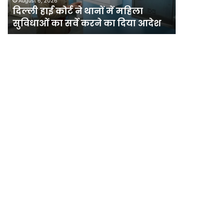
August 6, 2026
सुविधाओं
मेगा
दिल्ली हाई कोर्ट ने थानों में महिला
योजना, चा
का
योजना,
सुविधाओं का सर्वे करने का दिया आदेश
अधिक पौ
सर्वे
चार
करने
साल
का
में
दिया
लगेंगे
आदेश
एक
करोड़
से
अधिक
पौधे