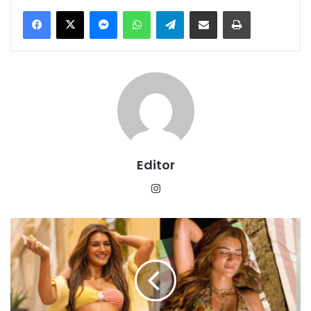
Messenger
WhatsApp
Telegram
Share via Email
Print
Editor
Instagram
कृति
सेनन
ने
बॉयफ्रेंड
और
एग