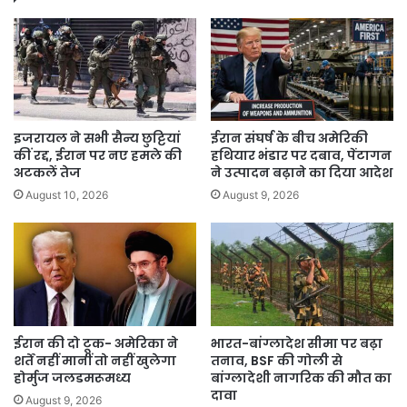
लुढ़का,
Nifty
भी
टूटा
इजरायल ने सभी सैन्य छुट्टियां
ईरान संघर्ष के बीच अमेरिकी
कीं रद्द, ईरान पर नए हमले की
हथियार भंडार पर दबाव, पेंटागन
अटकलें तेज
ने उत्पादन बढ़ाने का दिया आदेश
August 10, 2026
August 9, 2026
ईरान की दो टूक- अमेरिका ने
भारत-बांग्लादेश सीमा पर बढ़ा
शर्तें नहीं मानीं तो नहीं खुलेगा
तनाव, BSF की गोली से
होर्मुज जलडमरूमध्य
बांग्लादेशी नागरिक की मौत का
दावा
August 9, 2026