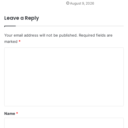
August 9, 2026
Leave a Reply
Your email address will not be published.
Required fields are
marked
*
C
o
m
m
e
n
t
*
Name
*