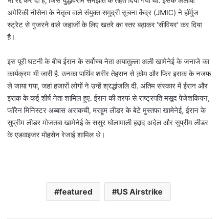
भी रद्द कर दी है, जिसे युद्धविराम समझौते के तहत दिया गया था. इसके अलावा
अमेरिकी नौसेना के नेतृत्व वाले संयुक्त समुद्री सूचना केंद्र (JMIC) ने हॉर्मुज
स्ट्रेट से गुजरने वाले जहाजों के लिए खतरे का स्तर बढ़ाकर 'सीवियर' कर दिया
है।
इस पूरी घटनी के बीच ईरान के सर्वोच्च नेता अयातुल्ला अली खामेनेई के जनाजे का
कार्यक्रम भी जारी है. उनका पार्थिव शरीर तेहरान से क़ोम और फिर इराक के नजफ
ले जाया गया, जहां हजारों लोगों ने उन्हें श्रद्धांजलि दी. अंतिम संस्कार में ईरान और
इराक के कई शीर्ष नेता शामिल हुए. ईरान की तरफ से राष्ट्रपति मसूद पेजेशकियन,
फॉरेन मिनिस्टर अब्बास अराकची, मरहूम लीडर के बेटे मुस्तफा खामेनेई, ईरान के
सुप्रीम लीडर मोजतबा खामेनेई के ससुर घोलामाली हद्दाद अदेल और सुप्रीम लीडर
के एडवाइजर मोहसेन रेजाई शामिल थे।
featured
US Airstrike