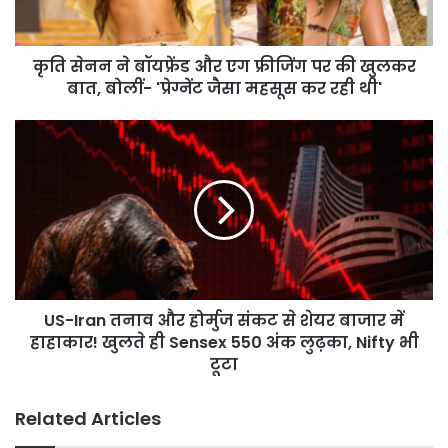
फ्रीजिंग
पर
की
कृति सेनन ने बॉयफ्रेंड और एग फ्रीजिंग पर की खुलकर
खुलकर
बात,
बात, बोलीं- 'प्रेग्नेंट जैसा महसूस कर रही थी'
बोलीं-
'प्रेग्नेंट
US-
जैसा
Iran
महसूस
तनाव
कर
और
रही
होर्मुज
थी'
संकट
से
शेयर
बाजार
US-Iran तनाव और होर्मुज संकट से शेयर बाजार में
में
हाहाकार!
हाहाकार! खुलते ही Sensex 550 अंक लुढ़का, Nifty भी
खुलते
टूटा
ही
Sensex
Related Articles
550
अंक