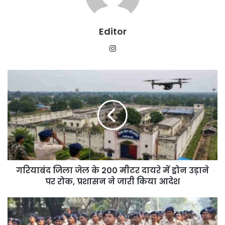
Editor
Instagram
गरियाबंद
जिला
जेल
के
200
मीटर
दायरे
में
ड्रोन
गरियाबंद जिला जेल के 200 मीटर दायरे में ड्रोन उड़ाने
उड़ाने
पर
पर रोक, प्रशासन ने जारी किया आदेश
रोक,
प्रशासन
यूपी
ने
पुलिस
जारी
कांस्टेबल