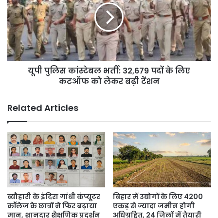
किया
भर्ती:
आदेश
32,679
पदों
के
लिए
कटऑफ
यूपी पुलिस कांस्टेबल भर्ती: 32,679 पदों के लिए
को
लेकर
कटऑफ को लेकर बढ़ी टेंशन
बढ़ी
टेंशन
Related Articles
ब्यौहारी के इंदिरा गांधी कंप्यूटर
बिहार में उद्योगों के लिए 4200
कॉलेज के छात्रों ने फिर बढ़ाया
एकड़ से ज्यादा जमीन होगी
मान, शानदार शैक्षणिक प्रदर्शन
अधिग्रहित, 24 जिलों में तैयारी